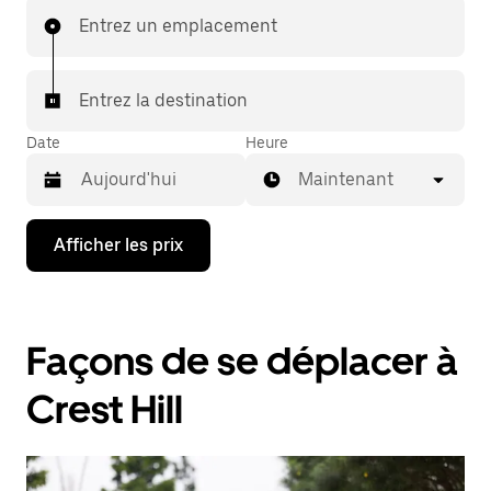
Entrez un emplacement
Entrez la destination
Date
Heure
Maintenant
Appuyez
Afficher les prix
sur
la
flèche
vers
le
Façons de se déplacer à
bas
pour
interagir
Crest Hill
avec
le
calendrier
et
sélectionner