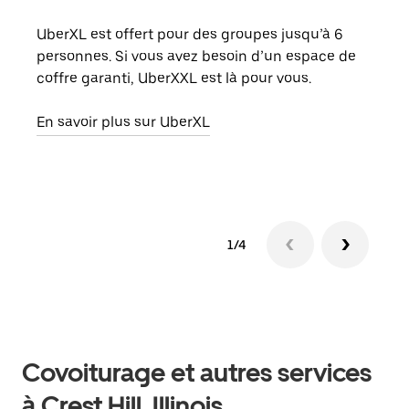
UberXL est offert pour des groupes jusqu’à 6
Lors
personnes. Si vous avez besoin d’un espace de
votr
coffre garanti, UberXXL est là pour vous.
ajou
de d
En savoir plus sur UberXL
En s
1/4
Covoiturage et autres services
à Crest Hill, Illinois