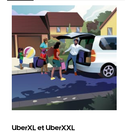
UberXL et UberXXL
Co