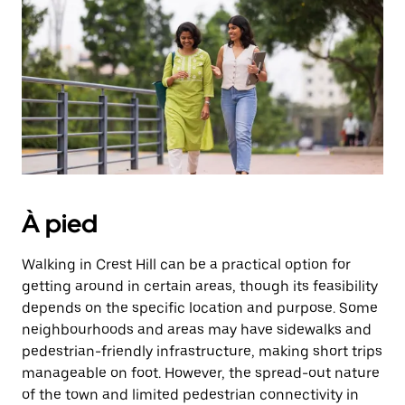
une
date.
Appuyez
sur
la
touche
d'échappement
pour
fermer
le
calendrier.
À pied
Walking in Crest Hill can be a practical option for
getting around in certain areas, though its feasibility
depends on the specific location and purpose. Some
neighbourhoods and areas may have sidewalks and
pedestrian-friendly infrastructure, making short trips
manageable on foot. However, the spread-out nature
of the town and limited pedestrian connectivity in