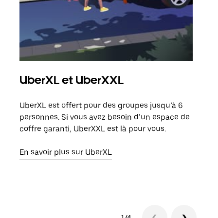
UberXL et UberXXL
Co
UberXL est offert pour des groupes jusqu’à 6
Lors
personnes. Si vous avez besoin d’un espace de
votr
coffre garanti, UberXXL est là pour vous.
ajou
de d
En savoir plus sur UberXL
En s
1/4