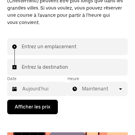
(Chesterfield) peuvent être plus longs que dans les
grandes villes. Si vous voulez, vous pouvez réserver
une course à l'avance pour partir à l'heure qui
vous convient.
Entrez un emplacement
Entrez la destination
Date
Heure
Maintenant
Appuyez
Afficher les prix
sur
la
flèche
vers
le