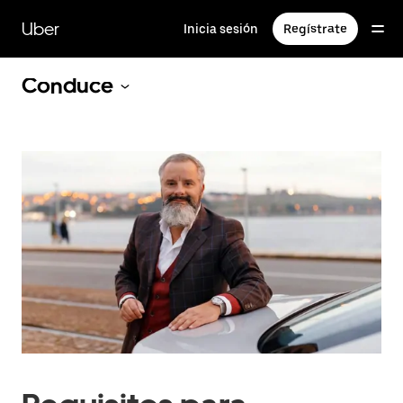
Saltar
al
Uber
Inicia sesión
Regístrate
contenido
principal
Conduce