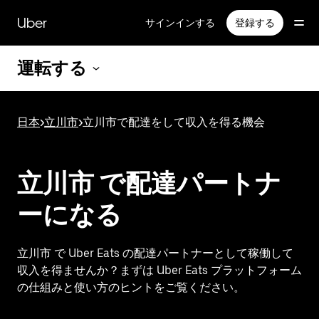
メ
イ
Uber
サインインする
登録する
ン
コ
運転する
ン
テ
ン
ツ
日本
>
立川市
>
立川市で配達をして収入を得る機会
へ
ス
キ
ッ
立川市 で配達パートナ
プ
ーになる
立川市 で Uber Eats の配達パートナーとして稼働して
収入を得ませんか？まずは Uber Eats プラットフォーム
の仕組みと使い方のヒントをご覧ください。