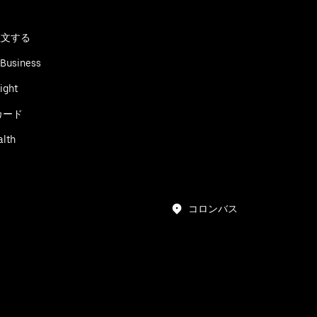
る
注文する
 Business
ight
カード
alth
コロンバス