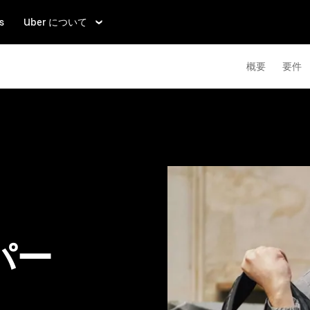
s
Uber について
概要
要件
パー