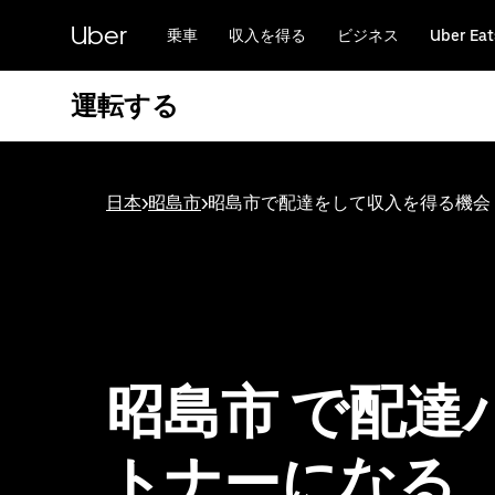
メ
Uber
イ
乗車
収入を得る
ビジネス
Uber Eat
ン
コ
運転する
ン
テ
ン
ツ
へ
日本
>
昭島市
>
昭島市で配達をして収入を得る機会
ス
キ
ッ
プ
昭島市 で配達
トナーになる