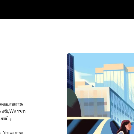
வருகையாளராக
ம் சரி,Warren
காட்டி
து பிரபலமான