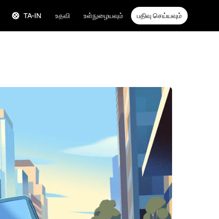
TA-IN
உதவி
உள்நுழையவும்
பதிவு செய்யவும்