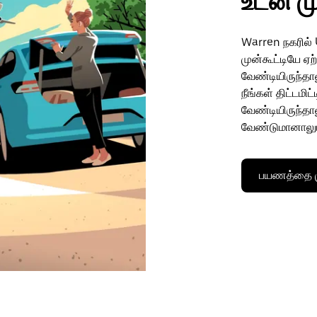
உடன் ம
Warren நகரில் 
முன்கூட்டியே ஏ
வேண்டியிருந்தால
நீங்கள் திட்டமி
வேண்டியிருந்தா
வேண்டுமானாலு
பயணத்தை மு