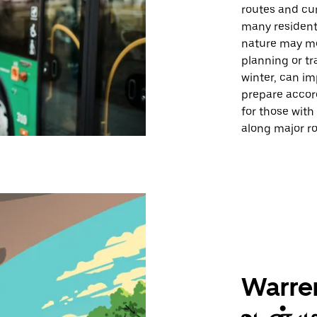
routes and cur
many resident
nature may me
planning or tr
winter, can im
prepare accord
for those with
along major ro
Warre