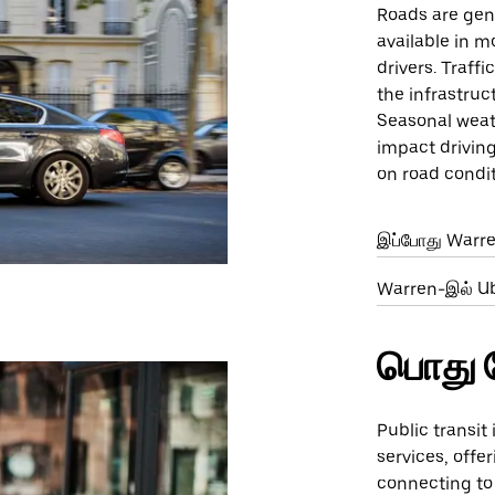
Roads are gene
available in m
drivers. Traff
the infrastruc
Seasonal weat
impact driving
on road condit
இப்போது Warr
Warren-இல் Ub
பொது 
Public transit
services, offe
connecting to 