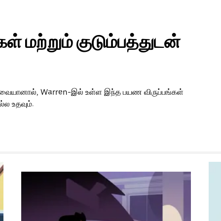
் மற்றும் குடும்பத்துடன்
 தேவையானால், Warren-இல் உள்ள இந்த பயண விருப்பங்கள்
்ல உதவும்.