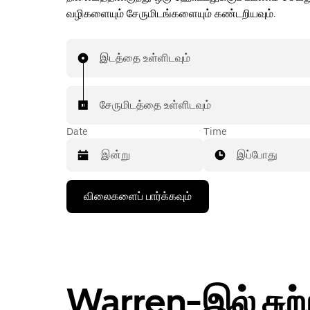
வழிகளையும் சேருமிடங்களையும் கண்டறியவும்.
இடத்தை உள்ளிடவும்
சேருமிடத்தை உள்ளிடவும்
Date
Time
இப்போது
கீழ்நோக்கிய
விலைகளைப் பார்க்கவும்
அம்புக்குறியை
அழுத்தி
நாட்காட்டியைத்
தொடர்புகொள்ளவும்,
தேதியைத்
தேர்ந்தெடுக்கவும்.
நாட்காட்டியை
Warren-இல் சுற்
மூட
எஸ்கேப்