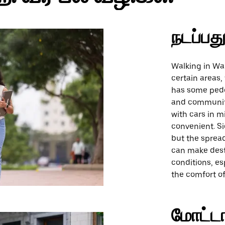
நடப்பத
Walking in War
certain areas, 
has some pedes
and community
with cars in m
convenient. S
but the spread
can make dest
conditions, e
the comfort of
மோட்டா