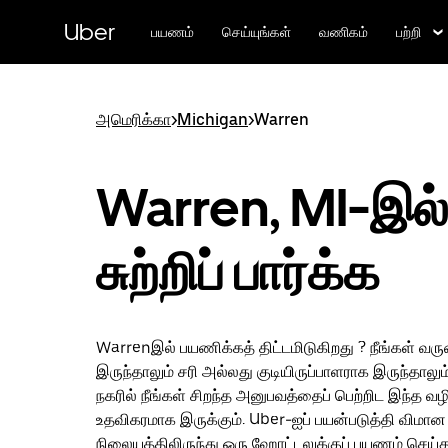
முதன்மைப்
பக்கத்திற்குச்
Uber
பயணம்
செய்யுங்கள்
வணிகம்
பற்றி
செல்லவும்
அமெரிக்கா
>
Michigan
>
Warren
Warren, MI-இல்
சுற்றிப் பார்க்க
Warrenஇல் பயணிக்கத் திட்டமிடுகிறது ? நீங்கள் 
இருந்தாலும் சரி அல்லது குடியிருப்பாளராக இருந்தாலு
நகரில் நீங்கள் சிறந்த அனுபவத்தைப் பெற்றிட இந்த வழி
உதவிகரமாக இருக்கும். Uber-ஐப் பயன்படுத்தி விமான
நிலையத்திலிருந்து ஒரு ஹோட்டலுக்குப் பயணம் செய்