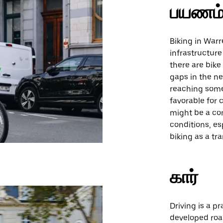
பயணம
Biking in Warr
infrastructure
there are bike 
gaps in the n
reaching some 
favorable for 
might be a con
conditions, es
biking as a tr
கார்
Driving is a p
developed road