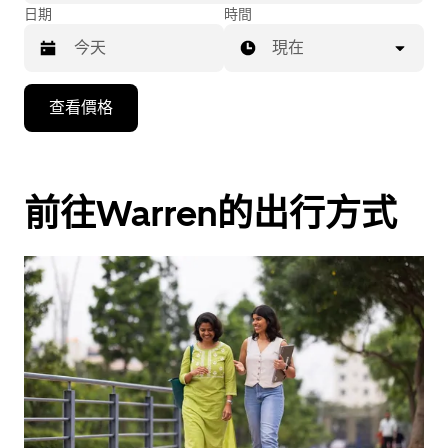
日期
時間
現在
按
查看價格
下
向
下
箭
前往Warren的出行方式
咀
鍵，
即
可
使
用
日
曆
和
選