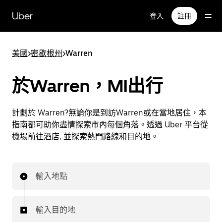
跳
Uber
登入
註冊
至
主
要
美國
>
密歇根州
>
Warren
內
容
於Warren，MI出行
計劃於 Warren?無論你是到訪Warren或在當地居住，本
指南都可助你盡情探索市內每個角落。透過 Uber 平台從
機場前往酒店, 並探索熱門路線和目的地。
輸入地點
輸入目的地