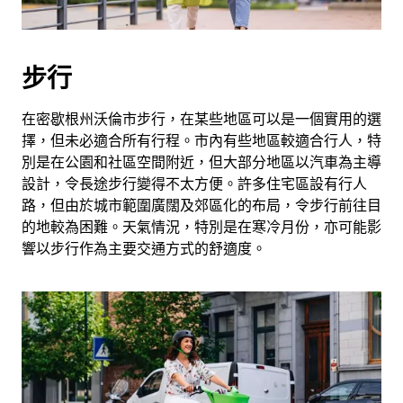
擇
日
期。
步行
按
下
Esc
在密歇根州沃倫市步行，在某些地區可以是一個實用的選
按
擇，但未必適合所有行程。市內有些地區較適合行人，特
鈕
別是在公園和社區空間附近，但大部分地區以汽車為主導
即
設計，令長途步行變得不太方便。許多住宅區設有行人
可
路，但由於城市範圍廣闊及郊區化的布局，令步行前往目
關
的地較為困難。天氣情況，特別是在寒冷月份，亦可能影
閉
響以步行作為主要交通方式的舒適度。
日
曆。