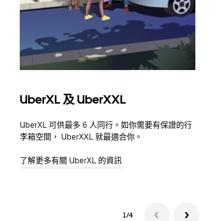
UberXL 及 UberXXL
多
UberXL 可供最多 6 人同行。如你需要有保證的行
當你
李箱空間， UberXXL 就最適合你。
員都
了解更多有關 UberXL 的資訊
了解
1/4