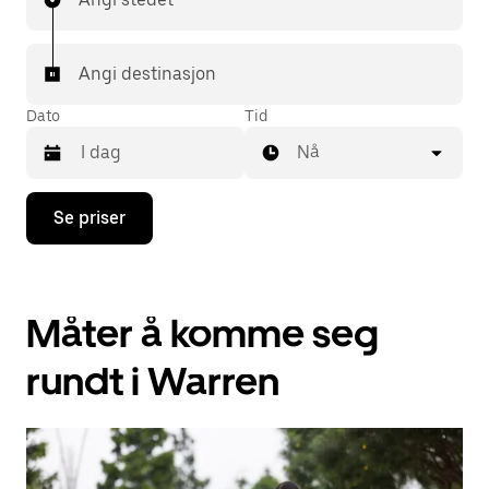
Angi destinasjon
Dato
Tid
Nå
Trykk
Se priser
på
piltast
ned
for
å
Måter å komme seg
åpne
kalenderen
og
rundt i Warren
velge
en
dato.
Trykk
på
Esc-