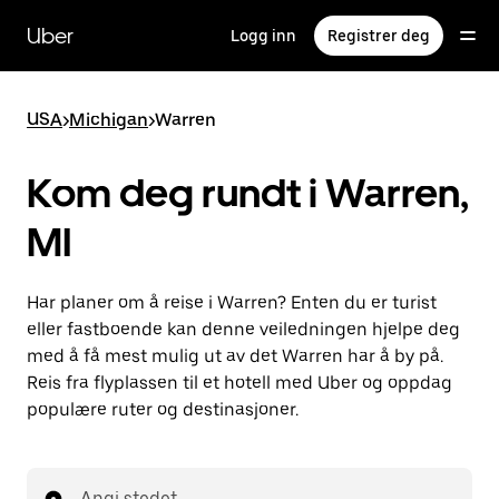
Hopp
til
Uber
Logg inn
Registrer deg
hovedinnholdet
USA
>
Michigan
>
Warren
Kom deg rundt i Warren,
MI
Har planer om å reise i Warren? Enten du er turist
eller fastboende kan denne veiledningen hjelpe deg
med å få mest mulig ut av det Warren har å by på.
Reis fra flyplassen til et hotell med Uber og oppdag
populære ruter og destinasjoner.
Angi stedet