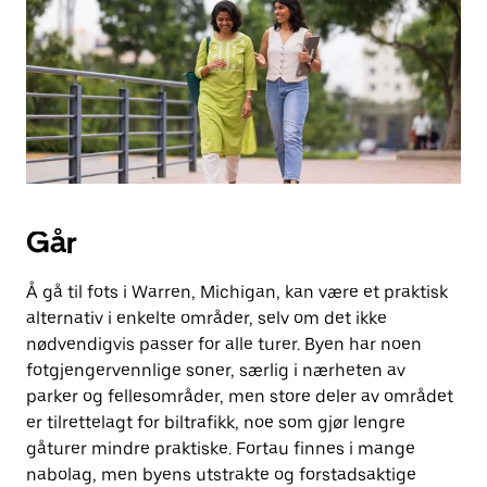
knappen
for
å
lukke
kalenderen.
Går
Å gå til fots i Warren, Michigan, kan være et praktisk
alternativ i enkelte områder, selv om det ikke
nødvendigvis passer for alle turer. Byen har noen
fotgjengervennlige soner, særlig i nærheten av
parker og fellesområder, men store deler av området
er tilrettelagt for biltrafikk, noe som gjør lengre
gåturer mindre praktiske. Fortau finnes i mange
nabolag, men byens utstrakte og forstadsaktige