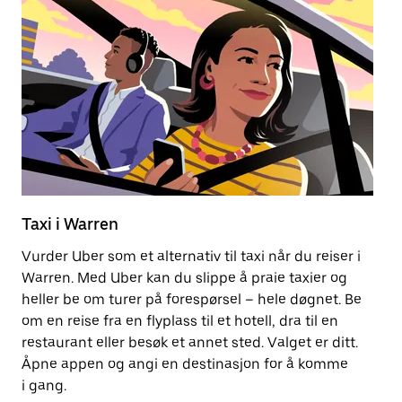
Taxi i Warren
E
Vurder Uber som et alternativ til taxi når du reiser i
Å 
Warren. Med Uber kan du slippe å praie taxier og
m
heller be om turer på forespørsel – hele døgnet. Be
ko
om en reise fra en flyplass til et hotell, dra til en
restaurant eller besøk et annet sted. Valget er ditt.
Fi
Åpne appen og angi en destinasjon for å komme
i gang.