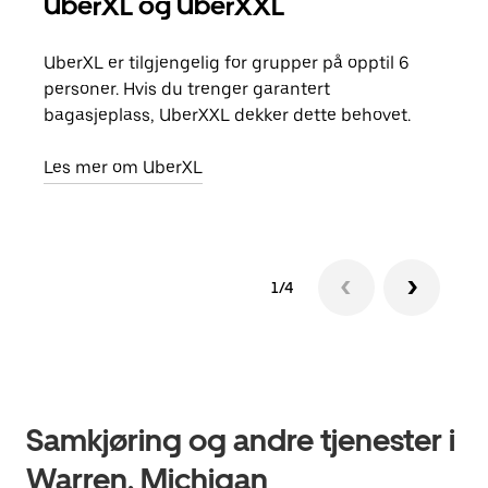
UberXL og UberXXL
Gr
UberXL er tilgjengelig for grupper på opptil 6
Når d
personer. Hvis du trenger garantert
grup
bagasjeplass, UberXXL dekker dette behovet.
hent
Les mer om UberXL
Finn
1/4
Samkjøring og andre tjenester i
Warren, Michigan