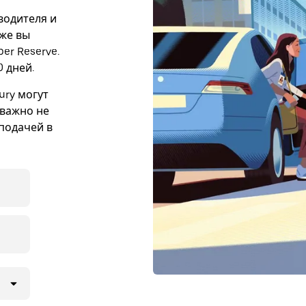
 водителя и
кже вы
er Reserve.
 дней.
ury могут
 важно не
подачей в