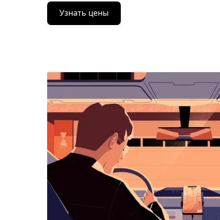
Нажмите
Узнать цены
стрелку
вниз,
чтобы
перейти
к
календарю
и
выбрать
дату.
Чтобы
закрыть
календарь,
нажмите
Esc.