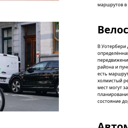
маршрутов в 
Вело
В Уотербери 
определённая
передвижения
района и пун
есть маршрут
холмистый р
мест могут з
планировани
состояние до
Авто