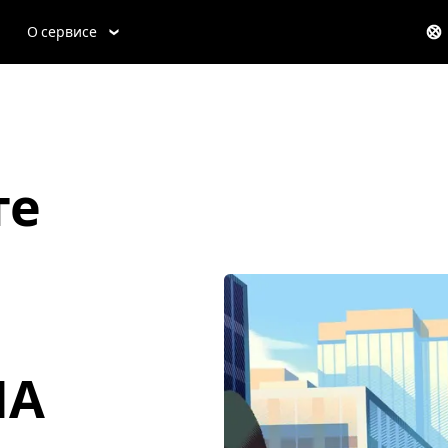
О сервисе
те
ША