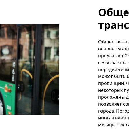
Обще
тран
Общественны
основном авт
предлагает 2
связывает кл
передвижении
может быть б
провинции, ч
некоторых п
проложены дл
позволяет со
города. Пого
иногда влият
месяцы реком