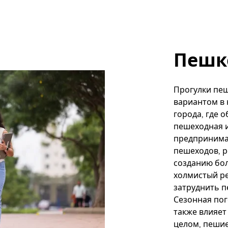
Пешк
Прогулки пе
вариантом в 
города, где 
пешеходная и
предпринима
пешеходов, р
созданию бо
холмистый р
затруднить п
Сезонная пог
также влияет
целом, пешие