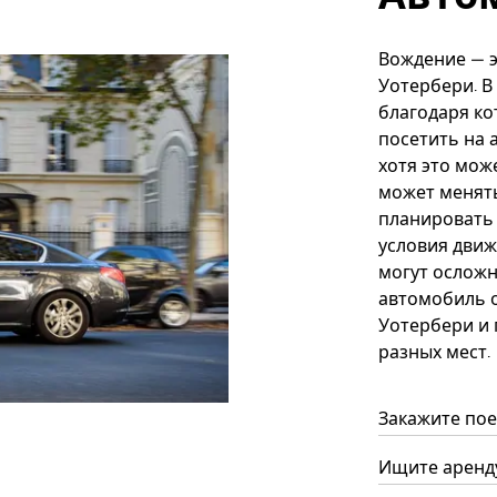
Вождение — 
Уотербери. В
благодаря к
посетить на 
хотя это мож
может менять
планировать 
условия движ
могут осложн
автомобиль 
Уотербери и 
разных мест.
Закажите пое
Ищите аренду