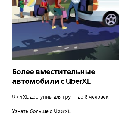
Более вместительные
Гр
автомобили с UberXL
Когд
семь
UberXL доступны для групп до 6 человек.
выбр
назн
Узнать больше о UberXL
Узна