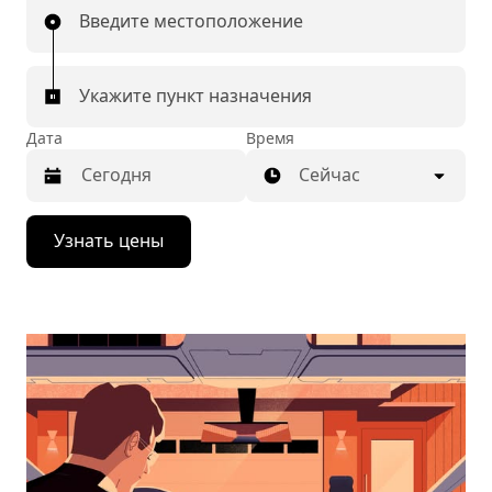
Введите местоположение
Укажите пункт назначения
Дата
Время
Сейчас
Нажмите
Узнать цены
стрелку
вниз,
чтобы
перейти
к
календарю
и
выбрать
дату.
Чтобы
закрыть
календарь,
нажмите