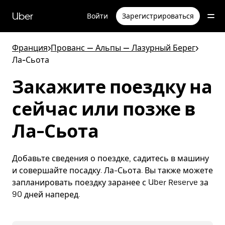
Пропустить
и
Uber
Войти
Зарегистрироваться
перейти
к
основному
Франция
>
Прованс — Альпы — Лазурный Берег
>
содержимому
Ла-Сьота
Закажите поездку на
сейчас или позже в
Ла-Сьота
Добавьте сведения о поездке, садитесь в машину
и совершайте посадку. Ла-Сьота. Вы также можете
запланировать поездку заранее с Uber Reserve за
90 дней наперед.