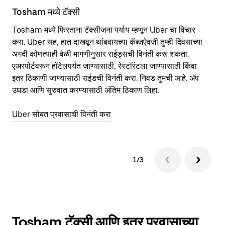
Tosham मध्ये टॅक्सी
To
Tosham मध्ये फिरताना टॅक्सीजना पर्याय म्हणून Uber चा विचार
सा
करा. Uber सह, हात दाखवून थांबवायच्या कॅब्जऐवजी तुम्ही दिवसाच्या
आहे
अगदी कोणत्याही वेळी मागणीनुसार राईड्सची विनंती करू शकता.
कर
एअरपोर्टवरून हॉटेलपर्यंत जाण्यासाठी, रेस्टॉरंटला जाण्यासाठी किंवा
पा
इतर‍ ठिकाणी जाण्यासाठी राईडची विनंती करा. निवड तुमची आहे. ॲप
की
उघडा आणि सुरुवात करण्यासाठी अंतिम ठिकाण लिहा.
वा
Uber सोबत प्रवासाची विनंती करा
Ub
1/3
Tosham टॅक्सी आणि इतर प्रवासाच्या