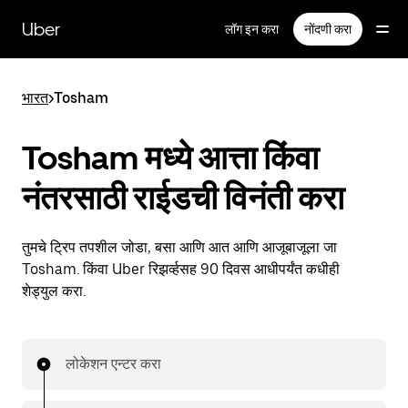
मुख्य
सामग्रीवर
Uber
लॉग इन करा
नोंदणी करा
जा
भारत
>
Tosham
Tosham मध्ये आत्ता किंवा
नंतरसाठी राईडची विनंती करा
तुमचे ट्रिप तपशील जोडा, बसा आणि आत आणि आजूबाजूला जा
Tosham. किंवा Uber रिझर्व्हसह 90 दिवस आधीपर्यंत कधीही
शेड्युल करा.
लोकेशन एन्टर करा