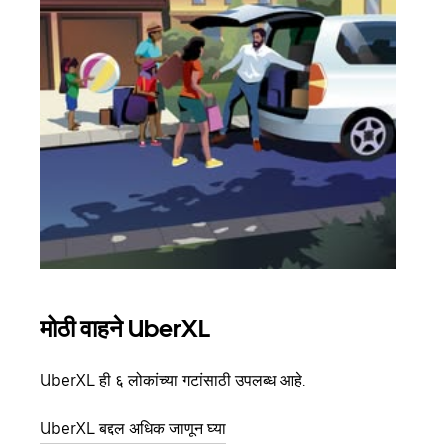
मोठी वाहने UberXL
समू
UberXL ही ६ लोकांच्या गटांसाठी उपलब्ध आहे.
जेव्हा
प्रवास
UberXL बद्दल अधिक जाणून घ्या
पिकअप