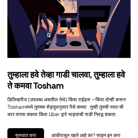
to
close
the
calendar.
तुम्हाला हवे तेव्हा गाडी चालवा, तुम्हाला हवे
ते कमवा Tosham
डिलिव्हरीज (उपलब्ध असतील तेथे) किंवा राईड्स —किंवा दोन्ही करून
Toshamमध्ये तुमच्या शेड्युलनुसार पैसे कमवा . तुम्ही तुमची स्वतःची
कार वापरू शकता किंवा Uber द्वारे भाड्याची गाडी निवडू शकता.
सुरुवात करा
आधीपासून खाते आहे का? साइन इन करा