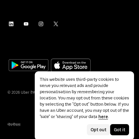
This website uses third-party cookies to
serve you relevant ads and provide
personalisation by remembering your
©
2026
Uber टेक्नॉलॉजीज इंक.
location. You may opt out from these cookies
by selecting the "Opt out" button below. If you
have an Uber account, you may opt out of the
"sale" or "sharing" of your data
here
.
गोपनीयता
ॲक्सेसिबिलिटी
नियम
Opt out
Got it