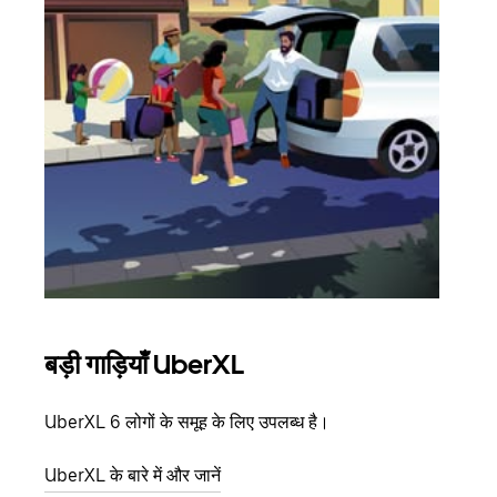
बड़ी गाड़ियाँ UberXL
समू
UberXL 6 लोगों के समूह के लिए उपलब्ध है।
जब आप
आमंत्
UberXL के बारे में और जानें
स्थान