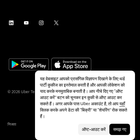
यह वेबसाइट आपको प्रासंगिक विज्ञापन दिखाने के लिए थर्ड
पार्टी कुकीज का इस्तेमाल करती है और आपकी लोकेशन को
याद करके मनमुताबिक बनाती है। आप नीचे दिए गए “ऑप्ट
©
2026
Uber Technologies Inc.
आउट करें” बटन को चुनकर इन कुकी से ऑप्ट आउट कर
सकते हैं। अगर आपके पास Uber अकाउंट है, तो आप
यहाँ
क्लिक करके अपने डेटा की “बिक्री” या “शेयरिंग” रोक सकते
हैं।
निजता
सुलभता
शर्तें
ऑप्ट-आउट करें
समझ गए