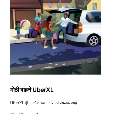
मोठी वाहने UberXL
समू
UberXL ही ६ लोकांच्या गटांसाठी उपलब्ध आहे.
जेव्हा
प्रवास