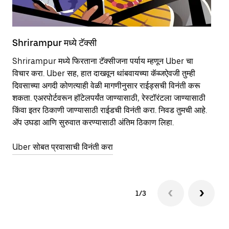
Shrirampur मध्ये टॅक्सी
Sh
Shrirampur मध्ये फिरताना टॅक्सीजना पर्याय म्हणून Uber चा
सा
विचार करा. Uber सह, हात दाखवून थांबवायच्या कॅब्जऐवजी तुम्ही
आहे
दिवसाच्या अगदी कोणत्याही वेळी मागणीनुसार राईड्सची विनंती करू
कर
शकता. एअरपोर्टवरून हॉटेलपर्यंत जाण्यासाठी, रेस्टॉरंटला जाण्यासाठी
पा
किंवा इतर‍ ठिकाणी जाण्यासाठी राईडची विनंती करा. निवड तुमची आहे.
की
ॲप उघडा आणि सुरुवात करण्यासाठी अंतिम ठिकाण लिहा.
वा
Uber सोबत प्रवासाची विनंती करा
Ub
1/3