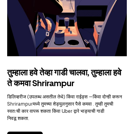
to
close
the
calendar.
तुम्हाला हवे तेव्हा गाडी चालवा, तुम्हाला हवे
ते कमवा Shrirampur
डिलिव्हरीज (उपलब्ध असतील तेथे) किंवा राईड्स —किंवा दोन्ही करून
Shrirampurमध्ये तुमच्या शेड्युलनुसार पैसे कमवा . तुम्ही तुमची
स्वतःची कार वापरू शकता किंवा Uber द्वारे भाड्याची गाडी
निवडू शकता.