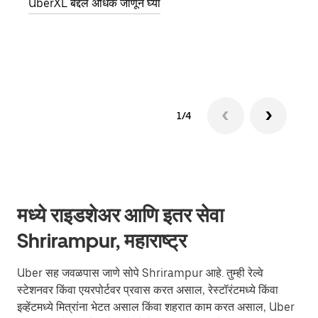
UberXL बद्दल अधिक जाणून घ्या
पिकअप
ग्रुप 
1/4
मध्ये राइडशेअर आणि इतर सेवा
Shrirampur, महाराष्ट्र
Uber सह जवळपास जाणे सोपे Shrirampur आहे. तुम्ही रेल्वे
स्टेशनवर किंवा एयरपोर्टवर प्रवास करत असाल, रेस्टॉरंटमध्ये किंवा
इव्हेंटमध्ये मित्रांना भेटत असाल किंवा शहरात काम करत असाल, Uber