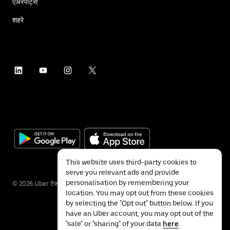
एअरपोर्ट्स
शहरे
This website uses third-party cookies to
serve you relevant ads and provide
personalisation by remembering your
©
2026
Uber टेक्नॉलॉजीज इंक.
location. You may opt out from these cookies
by selecting the "Opt out" button below. If you
have an Uber account, you may opt out of the
"sale" or "sharing" of your data
here
.