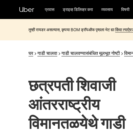
मुख्य
सामग्रीवर
Uber
प्रवास
ड्राइव्ह डिलिव्हर करा
व्यवसाय
विषयी
जा
तुम्ही रायडर असल्यास, कृपया BOM ड्रॉपऑफ पृष्ठला भेट द्या
किंवा त्याऐ
घर
>
गाडी चालवा
>
गाडी चालवण्यासंबंधित मूलभूत गोष्टी
>
विमा
छत्रपती शिवाजी
आंतरराष्ट्रीय
विमानतळयेथे गाडी