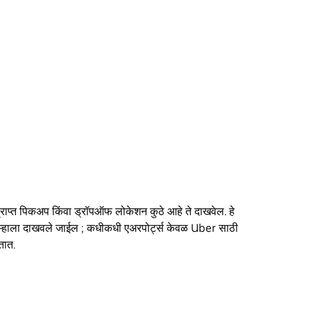
ाप्राप्त पिकअप किंवा ड्रॉपऑफ लोकेशन कुठे आहे ते दाखवेल. हे
म्हाला दाखवले जाईल ; कधीकधी एअरपोर्ट्स केवळ Uber साठी
तात.