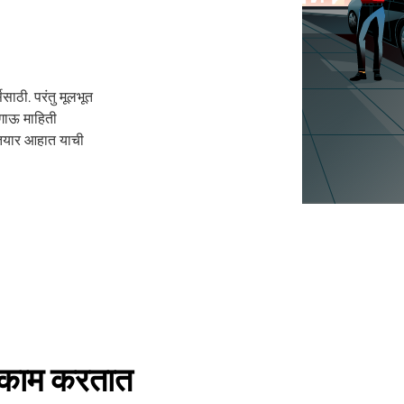
ससाठी. परंतु मूलभूत
आगाऊ माहिती
 तयार आहात याची
ा काम करतात