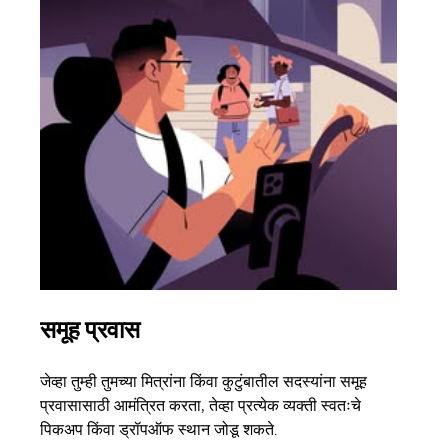
समूह प्रवास
अने
जेव्हा तुम्ही तुमच्या मित्रांना किंवा कुटुंबातील सदस्यांना समूह
जर तु
प्रवासासाठी आमंत्रित करता, तेव्हा प्रत्येक व्यक्ती स्वतःचे
पर्यं
पिकअप किंवा ड्रॉपऑफ स्थान जोडू शकते.
झाल्य