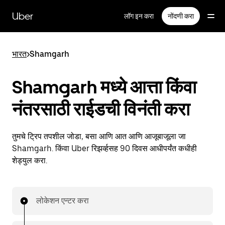
मुख्य
सामग्रीवर
Uber
लॉग इन करा
नोंदणी करा
जा
भारत
>
Shamgarh
Shamgarh मध्ये आत्ता किंवा
नंतरसाठी राईडची विनंती करा
तुमचे ट्रिप तपशील जोडा, बसा आणि आत आणि आजूबाजूला जा
Shamgarh. किंवा Uber रिझर्व्हसह 90 दिवस आधीपर्यंत कधीही
शेड्युल करा.
लोकेशन एन्टर करा