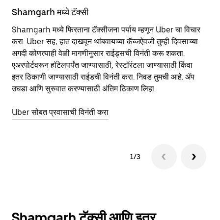
Shamgarh मध्ये टॅक्सी
Sh
Shamgarh मध्ये फिरताना टॅक्सीजना पर्याय म्हणून Uber चा विचार
सा
करा. Uber सह, हात दाखवून थांबवायच्या कॅब्जऐवजी तुम्ही दिवसाच्या
आहे
अगदी कोणत्याही वेळी मागणीनुसार राईड्सची विनंती करू शकता.
कर
एअरपोर्टवरून हॉटेलपर्यंत जाण्यासाठी, रेस्टॉरंटला जाण्यासाठी किंवा
पा
इतर‍ ठिकाणी जाण्यासाठी राईडची विनंती करा. निवड तुमची आहे. ॲप
की
उघडा आणि सुरुवात करण्यासाठी अंतिम ठिकाण लिहा.
वा
Uber सोबत प्रवासाची विनंती करा
Ub
1/3
Shamgarh टॅक्सी आणि इतर