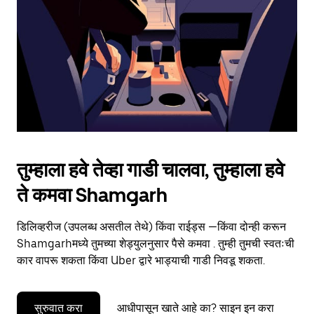
to
close
the
calendar.
तुम्हाला हवे तेव्हा गाडी चालवा, तुम्हाला हवे
ते कमवा Shamgarh
डिलिव्हरीज (उपलब्ध असतील तेथे) किंवा राईड्स —किंवा दोन्ही करून
Shamgarhमध्ये तुमच्या शेड्युलनुसार पैसे कमवा . तुम्ही तुमची स्वतःची
कार वापरू शकता किंवा Uber द्वारे भाड्याची गाडी निवडू शकता.
सुरुवात करा
आधीपासून खाते आहे का? साइन इन करा