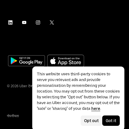
This website uses third-party cookies to
serve you relevant ads and provide
personalisation by remembering your
©
2026
Uber टेक्नॉलॉजीज इंक.
location. You may opt out from these cookies
by selecting the "Opt out" button below. If you
have an Uber account, you may opt out of the
"sale" or "sharing" of your data
here
.
गोपनीयता
ॲक्सेसिबिलिटी
नियम
Opt out
Got it