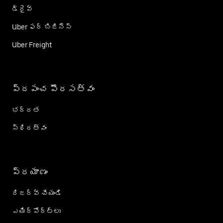
డ్రైవ్
Uber ఫర్ బిజినెస్
Uber Freight
ప్రపంచ పౌరసత్వం
భద్రత
స్థిరత్వం
ప్రయాణం
రిజర్వ్ చేయండి
ఎయిర్؜పోర్ట్؜లు