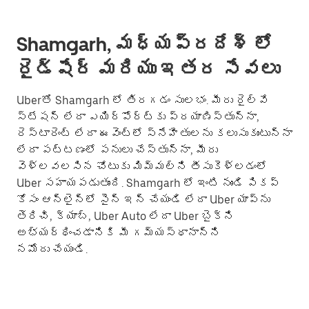
Shamgarh, మధ్యప్రదేశ్ లో
రైడ్‌షేర్ మరియు ఇతర సేవలు
Uberతో Shamgarh లో తిరగడం సులభం. మీరు రైల్వే
స్టేషన్ లేదా ఎయిర్‌పోర్ట్‌కు ప్రయాణిస్తున్నా,
రెస్టారెంట్ లేదా ఈవెంట్లో స్నేహితులను కలుసుకుంటున్నా
లేదా పట్టణంలో పనులు చేస్తున్నా, మీరు
వెళ్లవలసిన చోటుకు మిమ్మల్ని తీసుకెళ్లడంలో
Uber సహాయపడుతుంది. Shamgarh లో ఇంటి నుండి పికప్
కోసం ఆన్‌లైన్‌లో సైన్ ఇన్ చేయండి లేదా Uber యాప్‌ను
తెరిచి, క్యాబ్, Uber Auto లేదా Uber బైక్‌ని
అభ్యర్థించడానికి మీ గమ్యస్థానాన్ని
నమోదు చేయండి.