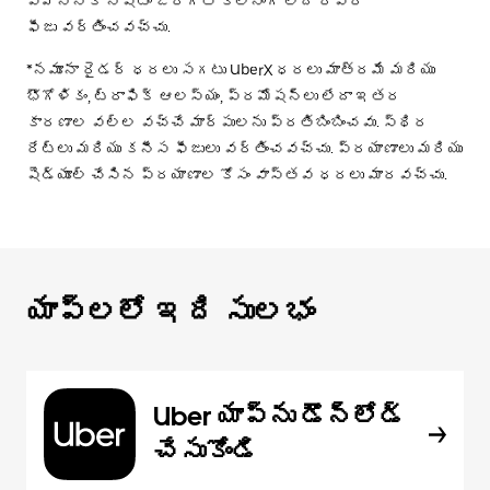
వాహనానికి నష్టం జరిగితే క్లీనింగ్ లేదా రిపేర్
ఫీజు వర్తించవచ్చు.
*నమూనా రైడర్ ధరలు సగటు UberX ధరలు మాత్రమే మరియు
భౌగోళికం, ట్రాఫిక్ ఆలస్యం, ప్రమోషన్లు లేదా ఇతర
కారణాల వల్ల వచ్చే మార్పులను ప్రతిబింబించవు. స్థిర
రేట్లు మరియు కనీస ఫీజులు వర్తించవచ్చు. ప్రయాణాలు మరియు
షెడ్యూల్ చేసిన ప్రయాణాల కోసం వాస్తవ ధరలు మారవచ్చు.
యాప్‌లలో ఇది సులభం
Uber యాప్‌ను డౌన్‌లోడ్
చేసుకోండి