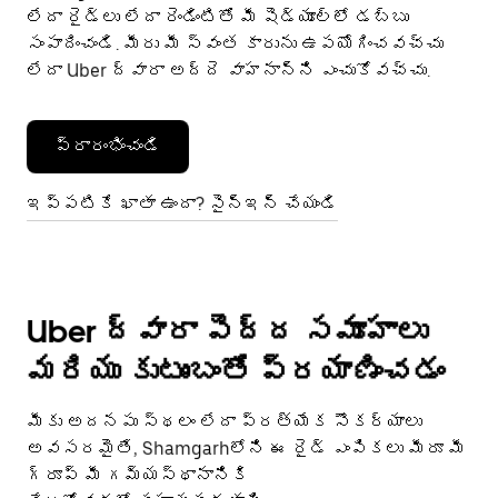
లేదా రైడ్‌లు లేదా రెండింటితో మీ షెడ్యూల్‌లో డబ్బు
సంపాదించండి. మీరు మీ స్వంత కారును ఉపయోగించవచ్చు
లేదా Uber ద్వారా అద్దె వాహనాన్ని ఎంచుకోవచ్చు.
ప్రారంభించండి
ఇప్పటికే ఖాతా ఉందా? సైన్ఇన్ చేయండి
Uber ద్వారా పెద్ద సమూహాలు
మరియు కుటుంబంతో ప్రయాణించడం
మీకు అదనపు స్థలం లేదా ప్రత్యేక సౌకర్యాలు
అవసరమైతే, Shamgarhలోని ఈ రైడ్ ఎంపికలు మీరూ మీ
గ్రూప్ మీ గమ్యస్థానానికి