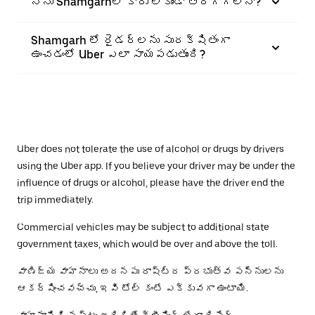
నేను Shamgarhలో కారు లేకుండా తిరగగలనా?
Shamgarh లో రైడర్‌లను సురక్షితంగా
ఉంచడంలో Uber ఎలా సాయపడుతుంది?
Uber does not tolerate the use of alcohol or drugs by drivers
using the Uber app. If you believe your driver may be under the
influence of drugs or alcohol, please have the driver end the
trip immediately.
Commercial vehicles may be subject to additional state
government taxes, which would be over and above the toll.
వాణిజ్య వాహనాలు అదనపు రాష్ట్ర ప్రభుత్వ పన్నులను
ఆకర్షించవచ్చు, ఇవి టోల్ కంటే ఎక్కువగా ఉంటాయి.