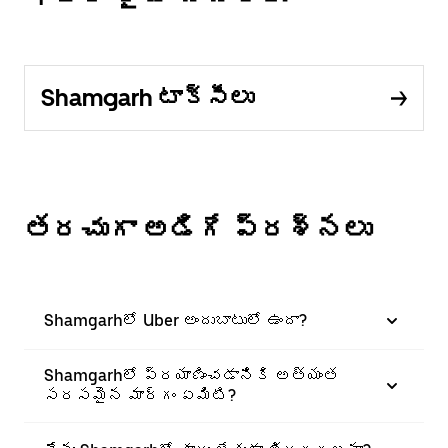
Shamgarh టాక్సీలు
తరచుగా అడిగే ప్రశ్నలు
Shamgarhలో Uber అందుబాటులో ఉందా?
Shamgarhలో ప్రయాణించడానికి అత్యంత
సరసమైన మార్గం ఏమిటి?