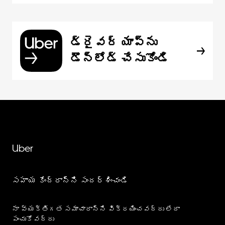
డ్రైవర్ యాప్‌ను
డౌన్‌లోడ్ చేసుకోండి
Uber
సహాయ కేంద్రాన్ని సందర్శించండి
నా వ్యక్తిగత సమాచారాన్ని విక్రయించవద్దు లేదా
పంచుకోవద్దు