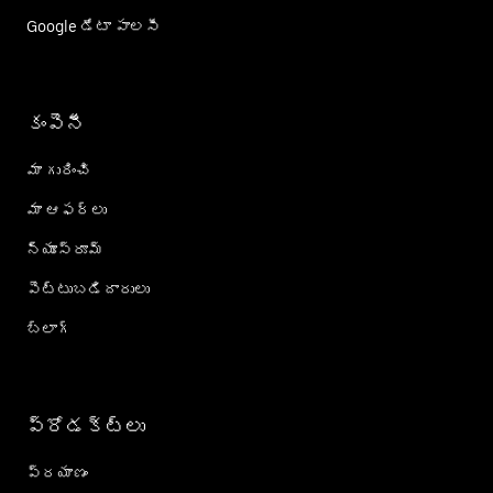
Google డేటా పాలసీ
కంపెనీ
మా గురించి
మా ఆఫర్లు
న్యూస్‌రూమ్
పెట్టుబడిదారులు
బ్లాగ్
ప్రోడక్ట్؜లు
ప్రయాణం