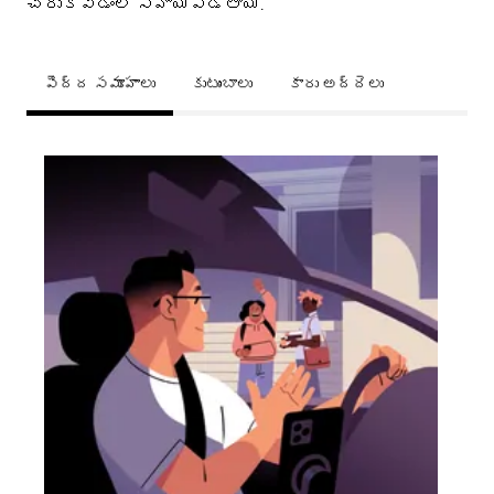
చేరుకోవడంలో సహాయపడతాయి.
పెద్ద సమూహాలు
కుటుంబాలు
కారు అద్దెలు