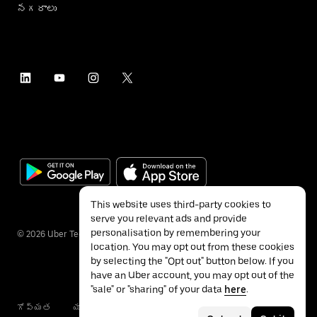
నగరాలు
This website uses third-party cookies to
serve you relevant ads and provide
personalisation by remembering your
©
2026
Uber Technologies Inc.
location. You may opt out from these cookies
by selecting the "Opt out" button below. If you
have an Uber account, you may opt out of the
"sale" or "sharing" of your data
here
.
గోప్యత
యాక్సెసబిలిటీ
నిబంధనలు