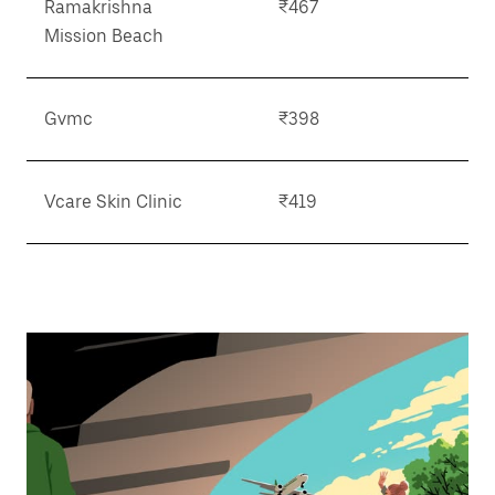
Ramakrishna
₹467
Mission Beach
Gvmc
₹398
Vcare Skin Clinic
₹419