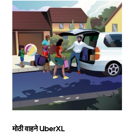
मोठी वाहने UberXL
समू