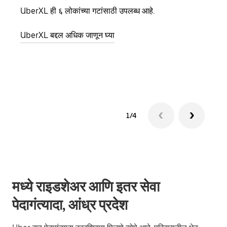
UberXL ही ६ लोकांच्या गटांसाठी उपलब्ध आहे.
जेव्हा
प्रवास
UberXL बद्दल अधिक जाणून घ्या
पिकअप
ग्रुप 
1/4
मध्ये राइडशेअर आणि इतर सेवा
पेदागंत्यादा, आंध्र प्रदेश