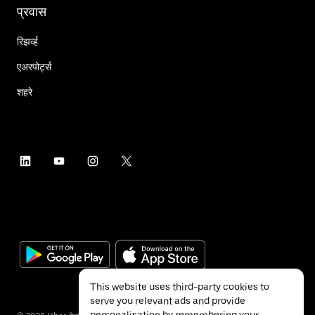
प्रवास
रिझर्व्ह
एअरपोर्ट्स
शहरे
This website uses third-party cookies to
serve you relevant ads and provide