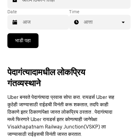
Date
Time
आत्ता
Press
भाडी पहा
the
down
arrow
key
to
पेदागंत्यादामधील लोकप्रिय
interact
with
गंतव्यस्थाने
the
calendar
and
Uber बनवते पेदागंत्यादा प्रवास सोपा करा. रायडर्स Uber सह
select
a
कुठेही जाण्यासाठी राईडची विनंती करू शकतात, तदपि काही
date.
ठिकाणे इतर ठिकाणांपेक्षा जास्त लोकप्रिय ठरतात . पेदागंत्यादा
Press
मध्ये फिरणारे Uber रायडर्स इतर कोणत्याही जागेपेक्षा
the
escape
Visakhapatnam Railway Junction(VSKP) ला
button
जाण्यासाठी राईड्सची विनंती जास्त करतात.
to