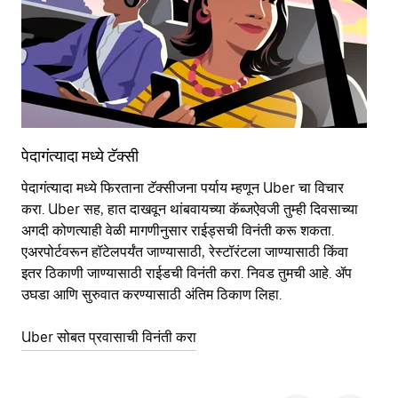
पेदागंत्यादा मध्ये टॅक्सी
पेद
पेदागंत्यादा मध्ये फिरताना टॅक्सीजना पर्याय म्हणून Uber चा विचार
सा
करा. Uber सह, हात दाखवून थांबवायच्या कॅब्जऐवजी तुम्ही दिवसाच्या
आहे
अगदी कोणत्याही वेळी मागणीनुसार राईड्सची विनंती करू शकता.
कर
एअरपोर्टवरून हॉटेलपर्यंत जाण्यासाठी, रेस्टॉरंटला जाण्यासाठी किंवा
पा
इतर‍ ठिकाणी जाण्यासाठी राईडची विनंती करा. निवड तुमची आहे. ॲप
की
उघडा आणि सुरुवात करण्यासाठी अंतिम ठिकाण लिहा.
वाप
Uber सोबत प्रवासाची विनंती करा
Ub