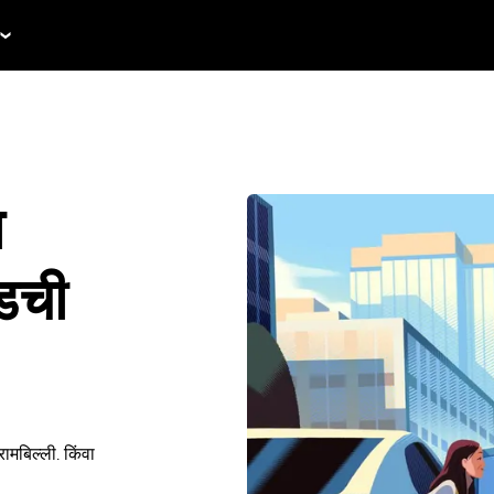
ा
ईडची
मबिल्ली. किंवा