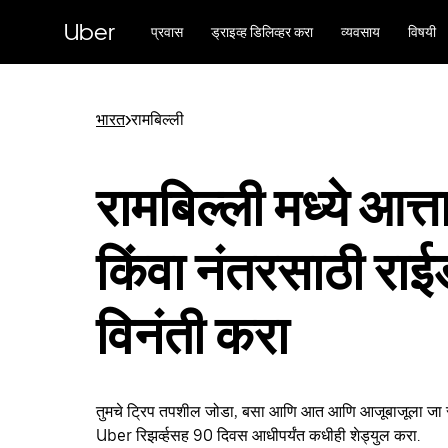
मुख्य
सामग्रीवर
Uber
प्रवास
ड्राइव्ह डिलिव्हर करा
व्यवसाय
विषयी
जा
भारत
>
रामबिल्ली
रामबिल्ली मध्ये आत्त
किंवा नंतरसाठी रा
विनंती करा
तुमचे ट्रिप तपशील जोडा, बसा आणि आत आणि आजूबाजूला जा रा
Uber रिझर्व्हसह 90 दिवस आधीपर्यंत कधीही शेड्युल करा.