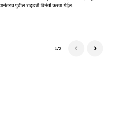
यानंतरच पुढील राइडची विनंती करता येईल.
शटलची उपलब्धत
1/2