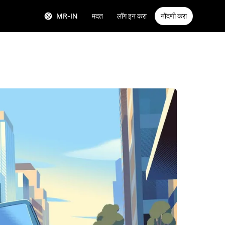
MR-IN
मदत
लॉग इन करा
नोंदणी करा