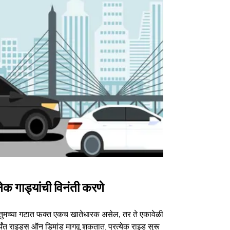
ेक गाड्यांची विनंती करणे
Uber Shu
तुमच्या गटात फक्त एकच खातेधारक असेल, तर ते एकावेळी
आमचा शटल पर्या
्यंत राइड्स ऑन डिमांड मागवू शकतात. प्रत्येक राइड सुरू
ठराविक कार्यक्र