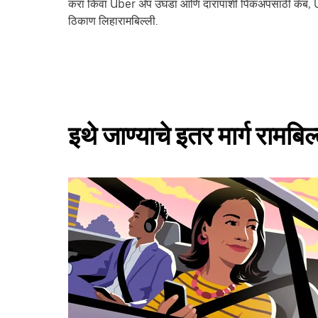
करा किंवा Uber अ‍ॅप उघडा आणि दारापाशी पिकअपसाठी कॅब, 
ठिकाण लिहारामबिल्ली.
इथे जाण्याचे इतर मार्ग रामबिल