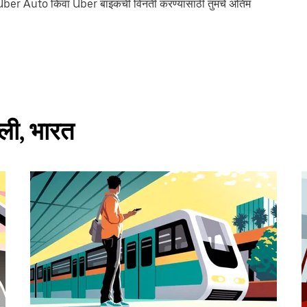
Uber Auto किंवा Uber बाइकची विनंती करण्यासाठी तुमचे अंतिम
्ली, भारत