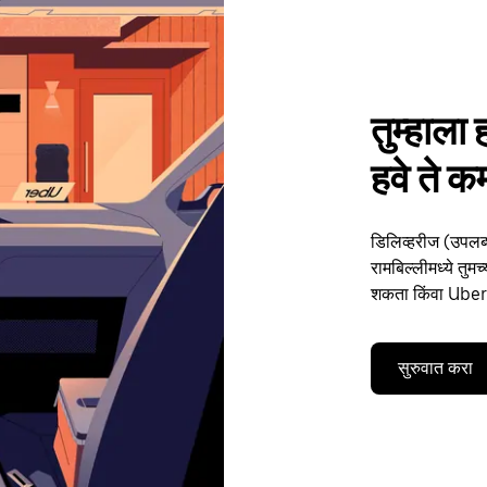
तुम्हाला 
हवे ते क
डिलिव्हरीज (उपलब्
रामबिल्लीमध्ये तुमच
शकता किंवा Uber द
सुरुवात करा