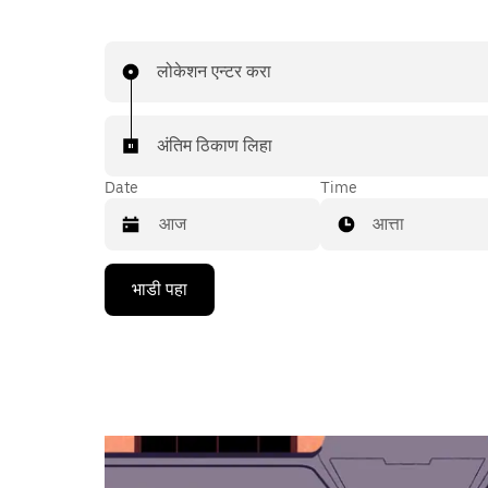
लोकेशन एन्टर करा
अंतिम ठिकाण लिहा
Date
Time
आत्ता
Press
भाडी पहा
the
down
arrow
key
to
interact
with
the
calendar
and