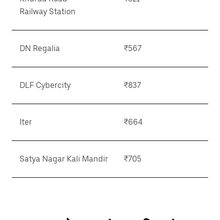
Railway Station
DN Regalia
₹567
DLF Cybercity
₹837
Iter
₹664
Satya Nagar Kali Mandir
₹705