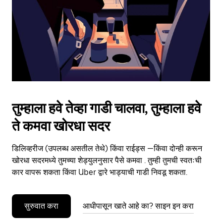
close
the
calendar.
तुम्हाला हवे तेव्हा गाडी चालवा, तुम्हाला हवे
ते कमवा खोरधा सदर
डिलिव्हरीज (उपलब्ध असतील तेथे) किंवा राईड्स —किंवा दोन्ही करून
खोरधा सदरमध्ये तुमच्या शेड्युलनुसार पैसे कमवा . तुम्ही तुमची स्वतःची
कार वापरू शकता किंवा Uber द्वारे भाड्याची गाडी निवडू शकता.
सुरुवात करा
आधीपासून खाते आहे का? साइन इन करा