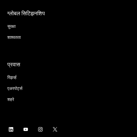
ग्लोबल सिटिझनशिप
सुरक्षा
शाश्वतता
प्रवास
रिझर्व्ह
एअरपोर्ट्स
शहरे