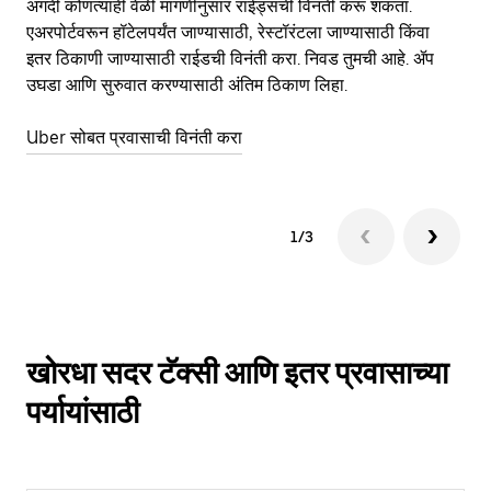
अगदी कोणत्याही वेळी मागणीनुसार राईड्सची विनंती करू शकता.
कर
एअरपोर्टवरून हॉटेलपर्यंत जाण्यासाठी, रेस्टॉरंटला जाण्यासाठी किंवा
पा
इतर‍ ठिकाणी जाण्यासाठी राईडची विनंती करा. निवड तुमची आहे. ॲप
की
उघडा आणि सुरुवात करण्यासाठी अंतिम ठिकाण लिहा.
वाप
Uber सोबत प्रवासाची विनंती करा
Ub
1/3
खोरधा सदर टॅक्सी आणि इतर प्रवासाच्या
पर्यायांसाठी