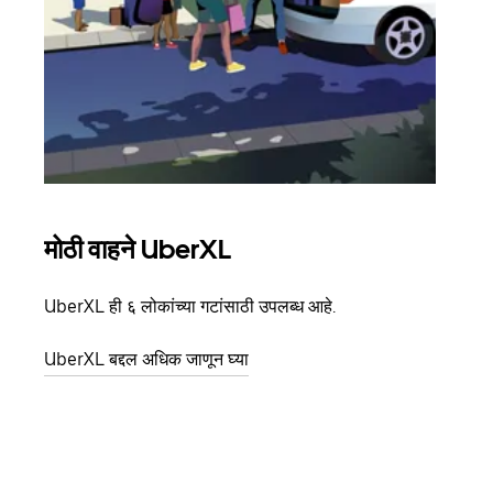
मोठी वाहने UberXL
समू
UberXL ही ६ लोकांच्या गटांसाठी उपलब्ध आहे.
जेव्हा
प्रवास
UberXL बद्दल अधिक जाणून घ्या
पिकअप
ग्रुप 