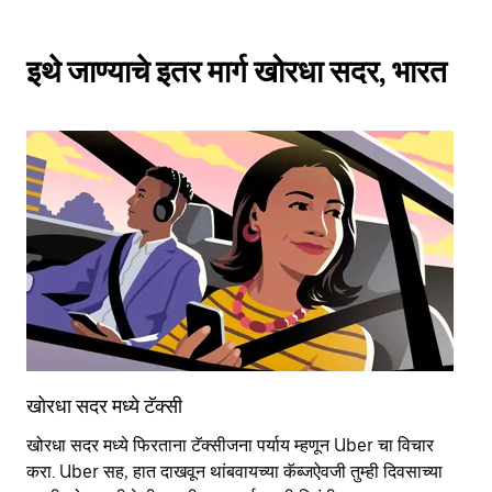
इथे जाण्याचे इतर मार्ग खोरधा सदर, भारत
खोरधा सदर मध्ये टॅक्सी
खो
खोरधा सदर मध्ये फिरताना टॅक्सीजना पर्याय म्हणून Uber चा विचार
सा
करा. Uber सह, हात दाखवून थांबवायच्या कॅब्जऐवजी तुम्ही दिवसाच्या
आहे