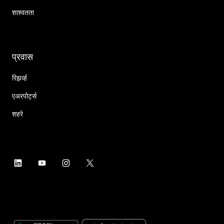
शाश्वतता
प्रवास
रिझर्व्ह
एअरपोर्ट्स
शहरे