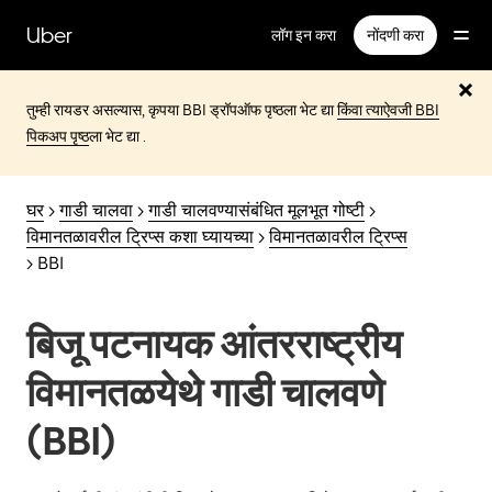
मुख्य
सामग्रीवर
Uber
लॉग इन करा
नोंदणी करा
जा
तुम्ही रायडर असल्यास, कृपया BBI ड्रॉपऑफ पृष्ठला भेट द्या
किंवा त्याऐवजी
BBI
पिकअप पृष्ठ
ला भेट द्या .
घर
>
गाडी चालवा
>
गाडी चालवण्यासंबंधित मूलभूत गोष्टी
>
विमानतळावरील ट्रिप्स कशा घ्यायच्या
>
विमानतळावरील ट्रिप्स
> BBI
बिजू पटनायक आंतरराष्ट्रीय
विमानतळयेथे गाडी चालवणे
(BBI)