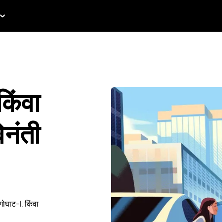
किंवा
िनंती
घाट-I. किंवा