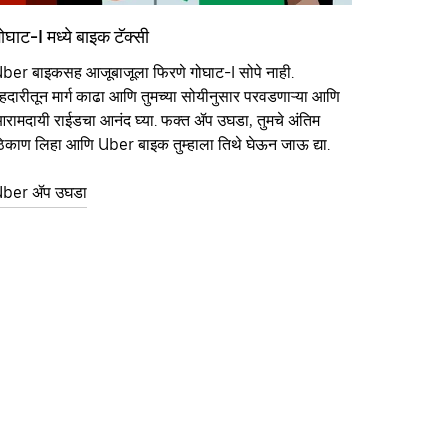
ोघाट-I मध्ये बाइक टॅक्सी
ber बाइकसह आजूबाजूला फिरणे गोघाट-I सोपे नाही.
हदारीतून मार्ग काढा आणि तुमच्या सोयीनुसार परवडणाऱ्या आणि
रामदायी राईडचा आनंद घ्या. फक्त ॲप उघडा, तुमचे अंतिम
िकाण लिहा आणि Uber बाइक तुम्हाला तिथे घेऊन जाऊ द्या.
ber ॲप उघडा