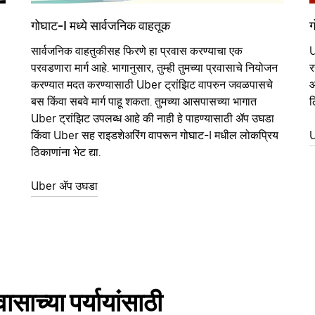
गोघाट-I मध्ये सार्वजनिक वाहतूक
ग
सार्वजनिक वाहतुकीसह फिरणे हा प्रवास करण्याचा एक
U
परवडणारा मार्ग आहे. भागानुसार, तुम्ही तुमच्या प्रवासाचे नियोजन
र
करण्यात मदत करण्यासाठी Uber ट्रांझिट वापरुन जवळपासचे
आ
बस किंवा सबवे मार्ग पाहू शकता. तुमच्या आसपासच्या भागात
ठ
Uber ट्रांझिट उपलब्ध आहे की नाही हे पाहण्यासाठी ॲप उघडा
किंवा Uber सह राइडशेअरिंग वापरून गोघाट-I मधील लोकप्रिय
U
ठिकाणांना भेट द्या.
Uber ॲप उघडा
साच्या पर्यायांसाठी