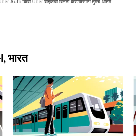
Uber Auto किंवा Uber बाइकची विनंती करण्यासाठी तुमचे अंतिम
-I, भारत