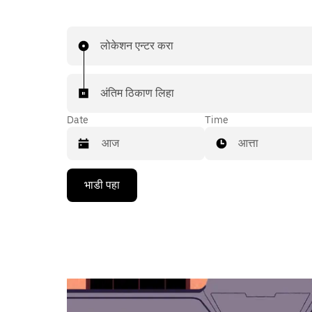
लोकेशन एन्टर करा
अंतिम ठिकाण लिहा
Date
Time
आत्ता
Press
भाडी पहा
the
down
arrow
key
to
interact
with
the
calendar
and