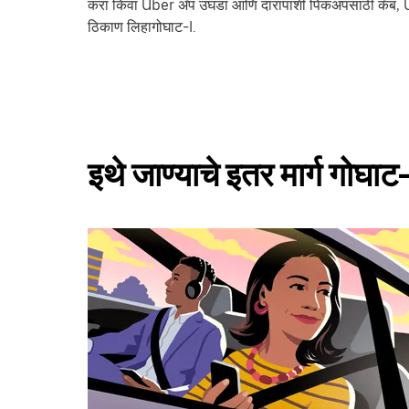
करा किंवा Uber अ‍ॅप उघडा आणि दारापाशी पिकअपसाठी कॅब, 
ठिकाण लिहागोघाट-I.
इथे जाण्याचे इतर मार्ग गोघाट