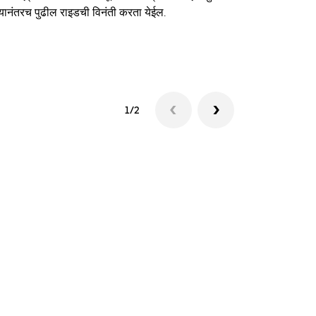
यानंतरच पुढील राइडची विनंती करता येईल.
शटलची उपलब्धत
1/2