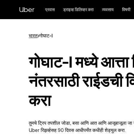
मुख्य
सामग्रीवर
Uber
प्रवास
ड्राइव्ह डिलिव्हर करा
व्यवसाय
विषयी
जा
भारत
>
गोघाट-I
गोघाट-I मध्ये आत्ता 
नंतरसाठी राईडची व
करा
तुमचे ट्रिप तपशील जोडा, बसा आणि आत आणि आजूबाजूला जा गो
Uber रिझर्व्हसह 90 दिवस आधीपर्यंत कधीही शेड्युल करा.