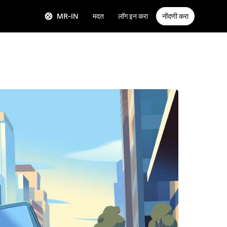
MR-IN
मदत
लॉग इन करा
नोंदणी करा