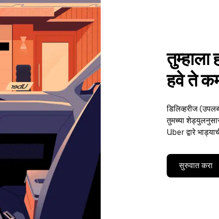
तुम्हाला 
हवे ते क
डिलिव्हरीज (उपलब्
तुमच्या शेड्युलनुस
Uber द्वारे भाड्य
सुरुवात करा