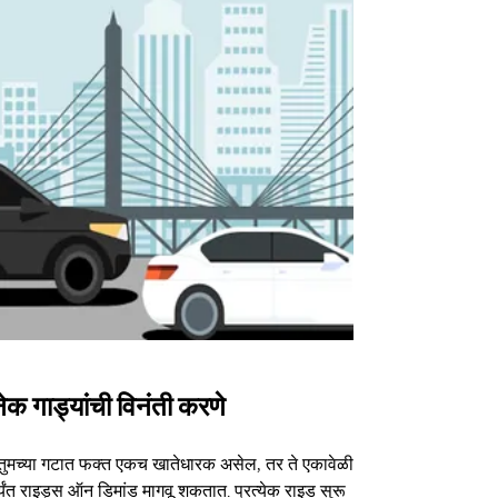
ेक गाड्यांची विनंती करणे
Uber Shu
तुमच्या गटात फक्त एकच खातेधारक असेल, तर ते एकावेळी
आमचा शटल पर्या
्यंत राइड्स ऑन डिमांड मागवू शकतात. प्रत्येक राइड सुरू
ठराविक कार्यक्र