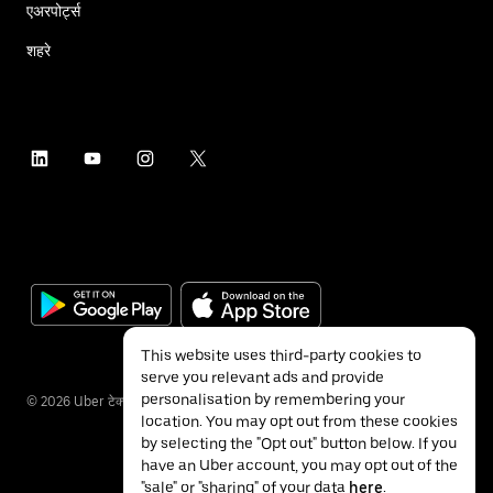
एअरपोर्ट्स
शहरे
This website uses third-party cookies to
serve you relevant ads and provide
personalisation by remembering your
©
2026
Uber टेक्नॉलॉजीज इंक.
location. You may opt out from these cookies
by selecting the "Opt out" button below. If you
have an Uber account, you may opt out of the
"sale" or "sharing" of your data
here
.