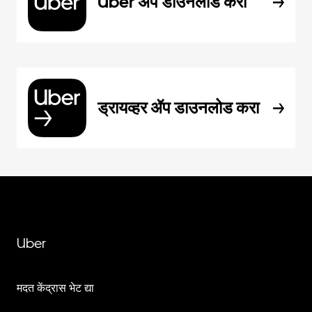
Uber ॲप डाउनलोड करा
ड्रायव्हर ॲप डाउनलोड करा
Uber
मदत केंद्रास भेट द्या