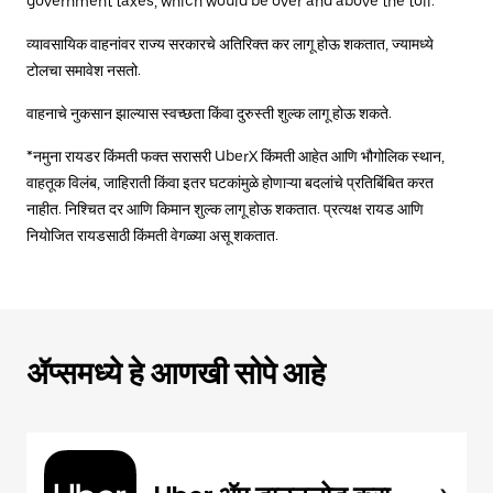
government taxes, which would be over and above the toll.
व्यावसायिक वाहनांवर राज्य सरकारचे अतिरिक्त कर लागू होऊ शकतात, ज्यामध्ये
टोलचा समावेश नसतो.
वाहनाचे नुकसान झाल्यास स्वच्छता किंवा दुरुस्ती शुल्क लागू होऊ शकते.
*नमुना रायडर किंमती फक्त सरासरी UberX किंमती आहेत आणि भौगोलिक स्थान,
वाहतूक विलंब, जाहिराती किंवा इतर घटकांमुळे होणाऱ्या बदलांचे प्रतिबिंबित करत
नाहीत. निश्चित दर आणि किमान शुल्क लागू होऊ शकतात. प्रत्यक्ष रायड आणि
नियोजित रायडसाठी किंमती वेगळ्या असू शकतात.
ॲप्समध्ये हे आणखी सोपे आहे