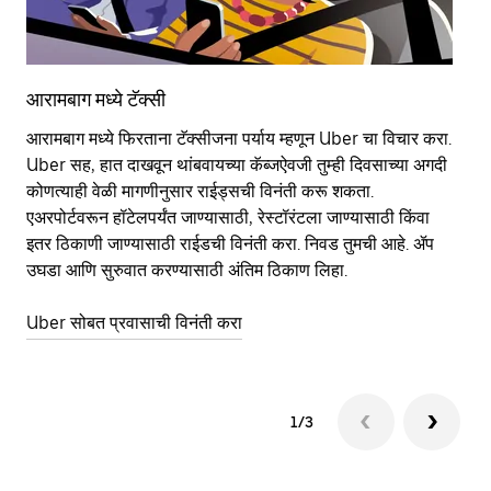
आरामबाग मध्ये टॅक्सी
आर
आरामबाग मध्ये फिरताना टॅक्सीजना पर्याय म्हणून Uber चा विचार करा.
सा
Uber सह, हात दाखवून थांबवायच्या कॅब्जऐवजी तुम्ही दिवसाच्या अगदी
आहे
कोणत्याही वेळी मागणीनुसार राईड्सची विनंती करू शकता.
कर
एअरपोर्टवरून हॉटेलपर्यंत जाण्यासाठी, रेस्टॉरंटला जाण्यासाठी किंवा
पा
इतर‍ ठिकाणी जाण्यासाठी राईडची विनंती करा. निवड तुमची आहे. ॲप
की
उघडा आणि सुरुवात करण्यासाठी अंतिम ठिकाण लिहा.
वाप
Uber सोबत प्रवासाची विनंती करा
Ub
1/3