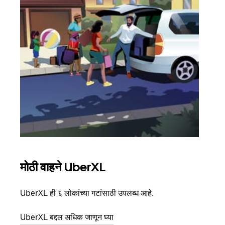
मोठी वाहने UberXL
समू
UberXL ही ६ लोकांच्या गटांसाठी उपलब्ध आहे.
जेव्हा
प्रवास
UberXL बद्दल अधिक जाणून घ्या
पिकअप