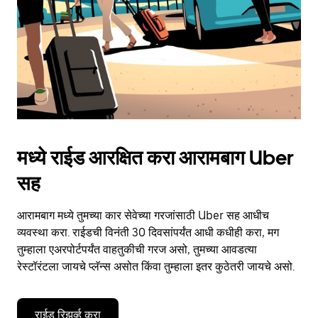
close
the
calendar.
मध्ये राईड आरक्षित करा आरामबाग Uber
सह
आरामबाग मध्ये तुमच्या कार सेवेच्या गरजांसाठी Uber सह आधीच
व्यवस्था करा. राईडची विनंती 30 दिवसांपर्यंत आधी कधीही करा, मग
तुम्हाला एअरपोर्टपर्यंत वाहतुकीची गरज असो, तुमच्या आवडत्या
रेस्टॉरंटला जायचे प्लॅन्स असोत किंवा तुम्हाला इतर कुठेतरी जायचे असो.
राईड रिझर्व्ह करा