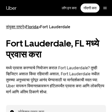
मुख्य
सामग्रीवर
Uber
लॉग इन करा
नोंदणी करा
जा
संयुक्त राष्ट्रे
>
Florida
>
Fort Lauderdale
Fort Lauderdale, FL मध्ये
प्रवास करा
मध्ये प्रवास करण्याचे नियोजन कराल Fort Lauderdale? तुम्ही
व्हिजिटर असाल किंवा रहिवासी असाल, Fort Lauderdale मधील
तुमच्या अनुभवाचा पुरेपूर आनंद घेण्यासाठी या मार्गदर्शकाची मदत घ्या.
Uber वापरून विमानतळावरून हॉटेलपर्यंत प्रवास करा आणि लोकप्रिय
मार्ग आणि अंतिम ठिकाणे शोधा.
लोकेशन एन्टर करा