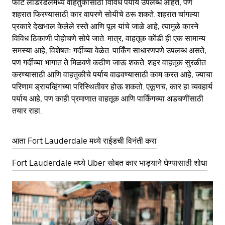
फोर्ट लॉडरडेलमध्ये वाहतुकीसाठी विविध पर्याय उपलब्ध आहेत, पण
शहरात फिरण्यासाठी कार वापरणे सोयीचे ठरू शकते. शहरात चांगल्या
प्रकारे देखभाल केलेले रस्ते आणि पूल यांचे जाळे आहे, त्यामुळे कारने
विविध ठिकाणी पोहोचणे सोपे जाते. मात्र, वाहतूक कोंडी ही एक सामान्य
समस्या आहे, विशेषतः गर्दीच्या वेळेत. पार्किंग साधारणपणे उपलब्ध असते,
पण गर्दीच्या भागात ते मिळवणे कठीण जाऊ शकते. शहर वाहतूक सुरळीत
करण्यासाठी आणि वाहतुकीचे पर्याय वाढवण्यासाठी काम करत आहे, ज्याचा
परिणाम ड्रायव्हिंगच्या परिस्थितीवर होऊ शकतो. एकूणच, कार हा व्यवहार्य
पर्याय आहे, पण काही प्रमाणात वाहतूक आणि पार्किंगच्या अडचणींसाठी
तयार राहा.
आता Fort Lauderdale मध्ये राईडची विनंती करा
Fort Lauderdale मध्ये Uber सोबत कार भाड्याने घेण्यासाठी शोधा