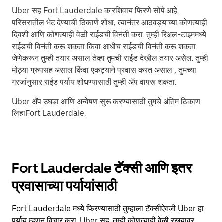
Uber सह Fort Lauderdale कारशिवाय फिरणे सोपे आहे.
परिसरातील भेट देण्याची ठिकाणे शोधा, त्यानंतर आठवड्याच्या कोणत्याही
दिवशी आणि कोणत्याही वेळी राईडची विनंती करा. तुम्ही रिअल-टाइममध्ये
राईडची विनंती करू शकता किंवा आधीच राईडची विनंती करू शकता
जेणेकरून तुम्ही तयार असाल तेव्हा तुमची राईड देखील तयार असेल. तुम्ही
मोठ्या ग्रुपसह असाल किंवा एकट्याने प्रवास करत असाल , तुमच्या
गरजांनुसार राईड पर्याय शोधण्यासाठी तुम्ही ॲप वापरू शकता.
Uber अ‍ॅप उघडा आणि अन्वेषण सुरू करण्यासाठी तुमचे अंतिम ठिकाण
लिहाFort Lauderdale.
Fort Lauderdale टॅक्सी आणि इतर
प्रवासाच्या पर्यायांसाठी
Fort Lauderdale मध्ये फिरण्यासाठी तुम्हाला टॅक्सीऐवजी Uber हा
पर्याय म्हणून विचार करा. Uber सह, तुम्ही कोणत्याही वेळी रस्त्यावर