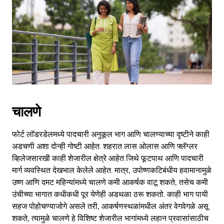
the
escape
button
to
close
the
calendar.
चालणे
फोर्ट लॉडरडेलमध्ये पादचारी अनुकूल भाग आणि चालण्याच्या दृष्टीने काही
अडचणी अशा दोन्ही गोष्टी आहेत. शहरात लास ओलास आणि फ्लॅग्लर
व्हिलेजसारखी काही शेजारील क्षेत्रे आहेत जिथे फूटपाथ आणि पादचारी
मार्ग व्यवस्थित देखभाल केलेले आहेत. मात्र, उपोष्णकटिबंधीय हवामानामुळे
उष्ण आणि दमट महिन्यांमध्ये चालणे कमी आकर्षक वाटू शकते, तसेच कमी
उंचीच्या भागात कधीकधी पूर येणेही अडथळा ठरू शकतो. काही भाग पायी
सहज पोहोचण्याजोगे असले तरी, आकर्षणस्थळांमधील अंतर वेगवेगळे असू
शकते, त्यामुळे चालणे हे विशिष्ट शेजारील भागांमध्ये लहान प्रवासांसाठीच