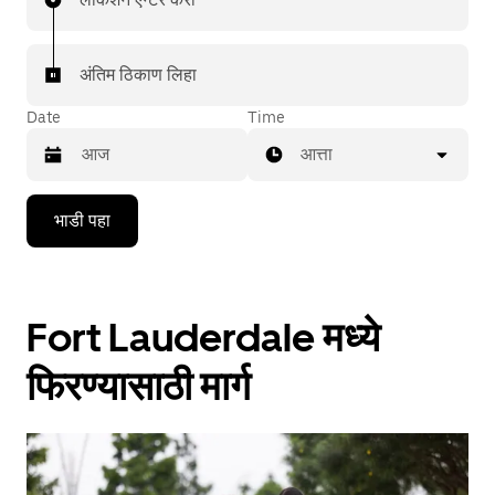
अंतिम ठिकाण लिहा
Date
Time
आत्ता
Press
भाडी पहा
the
down
arrow
key
to
Fort Lauderdale मध्ये
interact
with
the
फिरण्यासाठी मार्ग
calendar
and
select
a
date.
Press