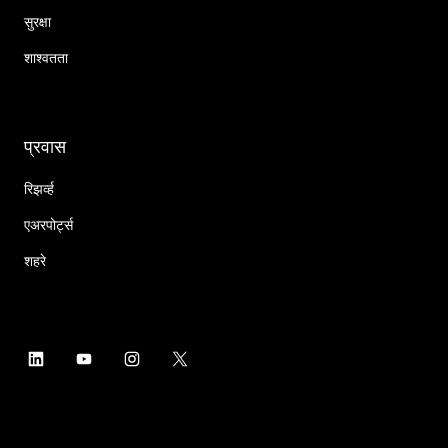
सुरक्षा
शाश्वतता
प्रवास
रिझर्व्ह
एअरपोर्ट्स
शहरे