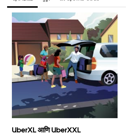
UberXL आणि UberXXL
समू