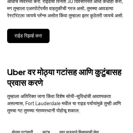
आधीच व्यवस्था करा. राईडची विनंती 30 दिवसांपर्यंत आधी कधीही करा,
मग तुम्हाला एअरपोर्टपर्यंत वाहतुकीची गरज असो, तुमच्या आवडत्या
रेस्टॉरंटला जायचे प्लॅन्स असोत किंवा तुम्हाला इतर कुठेतरी जायचे असो.
राईड रिझर्व्ह करा
Uber वर मोठ्या गटांसह आणि कुटुंबासह
प्रवास करणे
तुम्हाला अतिरिक्त जागा किंवा विशेष सोयी-सुविधांची आवश्यकता
असल्यास, Fort Lauderdale मधील या राइड पर्यायांमुळे तुम्ही आणि
तुमचा गट तुमच्या गंतव्यस्थानी पोहोचू शकाल.
मोठ्या गटांसाठी
कुटुंब
कार भाड्याने मिळण्याची सेवा