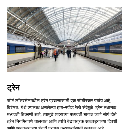
ट्रेन
फोर्ट लॉडरडेलमधील ट्रेन प्रवासासाठी एक सोयीस्कर पर्याय आहे,
विशेषतः येथे उपलब्ध असलेल्या हाय-स्पीड रेल्वे सेवेमुळे. ट्रेन स्थानक
मध्यवर्ती ठिकाणी आहे, त्यामुळे शहराच्या मध्यवर्ती भागात जाणे सोपे होते.
ट्रेन नियमितपणे चालतात आणि त्यांचे वेळापत्रक आठवड्याच्या दिवशी
आणि आठवड्याच्या शेवटी प्रवास करणाऱ्यांसाठी अनुकूल आहे.