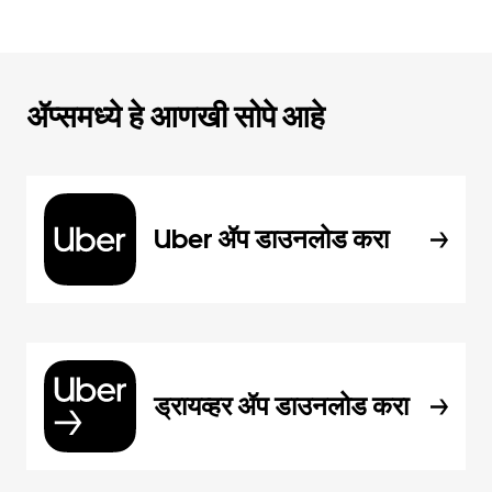
ॲप्समध्ये हे आणखी सोपे आहे
Uber ॲप डाउनलोड करा
ड्रायव्हर ॲप डाउनलोड करा