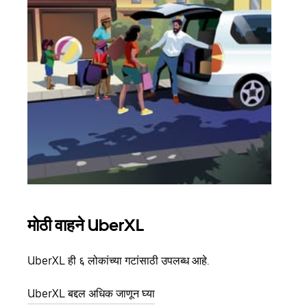
मोठी वाहने UberXL
समू
UberXL ही ६ लोकांच्या गटांसाठी उपलब्ध आहे.
जेव्हा
प्रवास
UberXL बद्दल अधिक जाणून घ्या
पिकअप