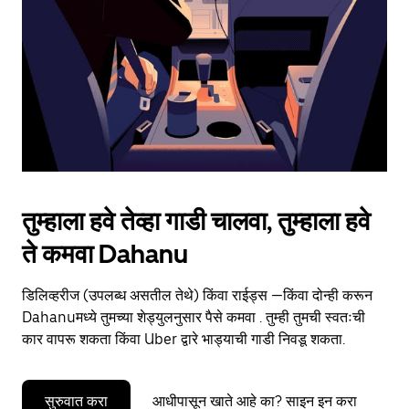
to
close
the
calendar.
तुम्हाला हवे तेव्हा गाडी चालवा, तुम्हाला हवे
ते कमवा Dahanu
डिलिव्हरीज (उपलब्ध असतील तेथे) किंवा राईड्स —किंवा दोन्ही करून
Dahanuमध्ये तुमच्या शेड्युलनुसार पैसे कमवा . तुम्ही तुमची स्वतःची
कार वापरू शकता किंवा Uber द्वारे भाड्याची गाडी निवडू शकता.
सुरुवात करा
आधीपासून खाते आहे का? साइन इन करा