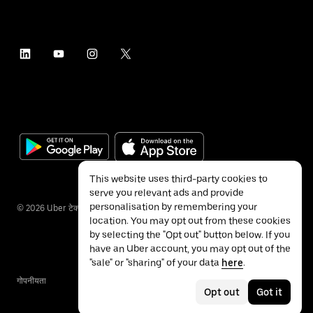
This website uses third-party cookies to
serve you relevant ads and provide
personalisation by remembering your
©
2026
Uber टेक्नॉलॉजीज इंक.
location. You may opt out from these cookies
by selecting the "Opt out" button below. If you
have an Uber account, you may opt out of the
"sale" or "sharing" of your data
here
.
गोपनीयता
ॲक्सेसिबिलिटी
नियम
Opt out
Got it