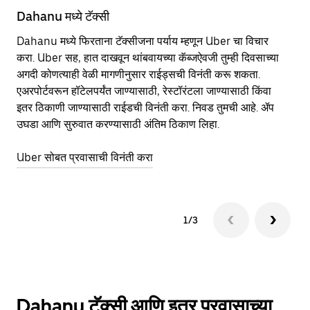
Dahanu मध्ये टॅक्सी
Da
Dahanu मध्ये फिरताना टॅक्सीजना पर्याय म्हणून Uber चा विचार
सा
करा. Uber सह, हात दाखवून थांबवायच्या कॅब्जऐवजी तुम्ही दिवसाच्या
आहे
अगदी कोणत्याही वेळी मागणीनुसार राईड्सची विनंती करू शकता.
कर
एअरपोर्टवरून हॉटेलपर्यंत जाण्यासाठी, रेस्टॉरंटला जाण्यासाठी किंवा
पा
इतर‍ ठिकाणी जाण्यासाठी राईडची विनंती करा. निवड तुमची आहे. ॲप
की
उघडा आणि सुरुवात करण्यासाठी अंतिम ठिकाण लिहा.
वा
Uber सोबत प्रवासाची विनंती करा
Ub
1/3
Dahanu टॅक्सी आणि इतर प्रवासाच्या