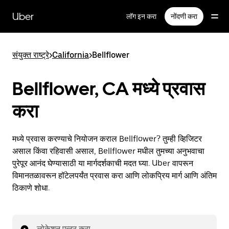
मुख्य
सामग्रीवर
Uber
लॉग इन करा
नोंदणी करा
जा
संयुक्त राष्ट्रे
>
California
>
Bellflower
Bellflower, CA मध्ये प्रवास
करा
मध्ये प्रवास करण्याचे नियोजन कराल Bellflower? तुम्ही व्हिजिटर
असाल किंवा रहिवासी असाल, Bellflower मधील तुमच्या अनुभवाचा
पुरेपूर आनंद घेण्यासाठी या मार्गदर्शकाची मदत घ्या. Uber वापरून
विमानतळावरून हॉटेलपर्यंत प्रवास करा आणि लोकप्रिय मार्ग आणि अंतिम
ठिकाणे शोधा.
लोकेशन एन्टर करा