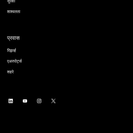
सुरक्षा
शाश्वतता
प्रवास
रिझर्व्ह
एअरपोर्ट्स
शहरे