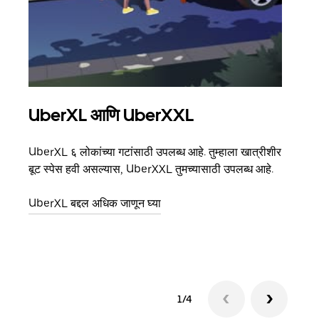
UberXL आणि UberXXL
समू
UberXL ६ लोकांच्या गटांसाठी उपलब्ध आहे. तुम्हाला खात्रीशीर
जेव्हा
बूट स्पेस हवी असल्यास, UberXXL तुमच्यासाठी उपलब्ध आहे.
प्रवास
पिकअप
UberXL बद्दल अधिक जाणून घ्या
ग्रुप 
1/4