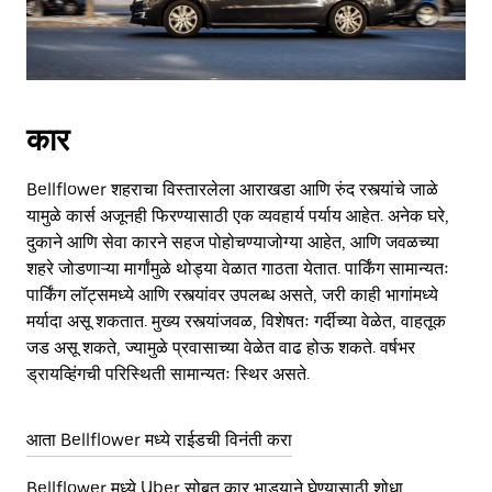
कार
Bellflower शहराचा विस्तारलेला आराखडा आणि रुंद रस्त्यांचे जाळे
यामुळे कार्स अजूनही फिरण्यासाठी एक व्यवहार्य पर्याय आहेत. अनेक घरे,
दुकाने आणि सेवा कारने सहज पोहोचण्याजोग्या आहेत, आणि जवळच्या
शहरे जोडणाऱ्या मार्गांमुळे थोड्या वेळात गाठता येतात. पार्किंग सामान्यतः
पार्किंग लॉट्समध्ये आणि रस्त्यांवर उपलब्ध असते, जरी काही भागांमध्ये
मर्यादा असू शकतात. मुख्य रस्त्यांजवळ, विशेषतः गर्दीच्या वेळेत, वाहतूक
जड असू शकते, ज्यामुळे प्रवासाच्या वेळेत वाढ होऊ शकते. वर्षभर
ड्रायव्हिंगची परिस्थिती सामान्यतः स्थिर असते.
आता Bellflower मध्ये राईडची विनंती करा
Bellflower मध्ये Uber सोबत कार भाड्याने घेण्यासाठी शोधा