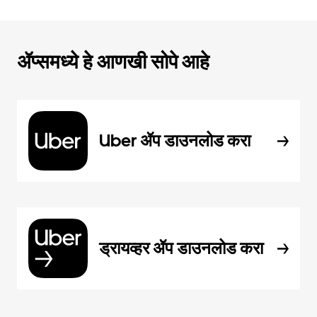
ॲप्समध्ये हे आणखी सोपे आहे
Uber ॲप डाउनलोड करा
ड्रायव्हर ॲप डाउनलोड करा