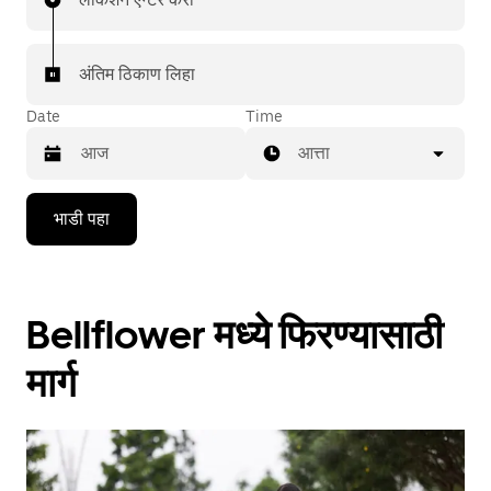
अंतिम ठिकाण लिहा
Date
Time
आत्ता
Press
भाडी पहा
the
down
arrow
key
to
Bellflower मध्ये फिरण्यासाठी
interact
with
the
मार्ग
calendar
and
select
a
date.
Press