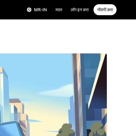
MR-IN
मदत
लॉग इन करा
नोंदणी करा