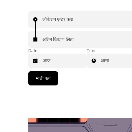
लोकेशन एन्टर करा
अंतिम ठिकाण लिहा
Date
Time
आत्ता
Press
भाडी पहा
the
down
arrow
key
to
interact
with
the
calendar
and