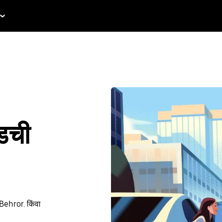
ईडची
Behror. किंवा