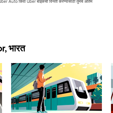
Uber Auto किंवा Uber बाइकची विनंती करण्यासाठी तुमचे अंतिम
or, भारत