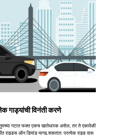
ेक गाड्यांची विनंती करणे
Uber Shu
तुमच्या गटात फक्त एकच खातेधारक असेल, तर ते एकावेळी
आमचा शटल पर्या
्यंत राइड्स ऑन डिमांड मागवू शकतात. प्रत्येक राइड सुरू
ठराविक कार्यक्र