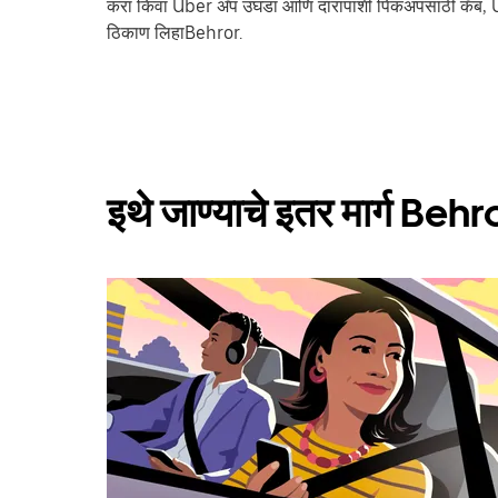
करा किंवा Uber अ‍ॅप उघडा आणि दारापाशी पिकअपसाठी कॅब, 
ठिकाण लिहाBehror.
इथे जाण्याचे इतर मार्ग Behr