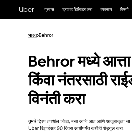
मुख्य
सामग्रीवर
Uber
प्रवास
ड्राइव्ह डिलिव्हर करा
व्यवसाय
विषयी
जा
भारत
>
Behror
Behror मध्ये आत्ता
किंवा नंतरसाठी रा
विनंती करा
तुमचे ट्रिप तपशील जोडा, बसा आणि आत आणि आजूबाजूला जा 
Uber रिझर्व्हसह 90 दिवस आधीपर्यंत कधीही शेड्युल करा.