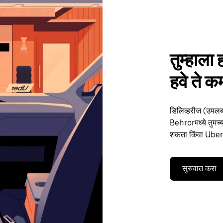
तुम्हाला 
हवे ते 
डिलिव्हरीज (उपलब्
Behrorमध्ये तुमच्य
शकता किंवा Uber द
सुरुवात करा