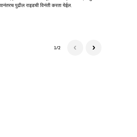
यानंतरच पुढील राइडची विनंती करता येईल.
शटलची उपलब्धत
1/2