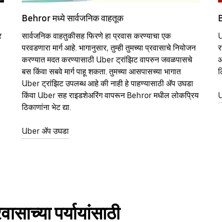
Behror मध्ये सार्वजनिक वाहतूक
B
र
सार्वजनिक वाहतुकीसह फिरणे हा प्रवास करण्याचा एक
U
परवडणारा मार्ग आहे. भागानुसार, तुम्ही तुमच्या प्रवासाचे नियोजन
र
करण्यात मदत करण्यासाठी Uber ट्रांझिट वापरुन जवळपासचे
आ
बस किंवा सबवे मार्ग पाहू शकता. तुमच्या आसपासच्या भागात
ठ
Uber ट्रांझिट उपलब्ध आहे की नाही हे पाहण्यासाठी ॲप उघडा
किंवा Uber सह राइडशेअरिंग वापरून Behror मधील लोकप्रिय
U
ठिकाणांना भेट द्या.
Uber ॲप उघडा
साच्या पर्यायांसाठी