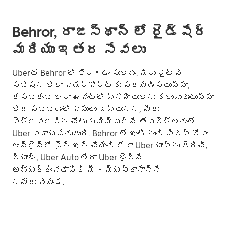
Behror, రాజస్థాన్ లో రైడ్‌షేర్
మరియు ఇతర సేవలు
Uberతో Behror లో తిరగడం సులభం. మీరు రైల్వే
స్టేషన్ లేదా ఎయిర్‌పోర్ట్‌కు ప్రయాణిస్తున్నా,
రెస్టారెంట్ లేదా ఈవెంట్లో స్నేహితులను కలుసుకుంటున్నా
లేదా పట్టణంలో పనులు చేస్తున్నా, మీరు
వెళ్లవలసిన చోటుకు మిమ్మల్ని తీసుకెళ్లడంలో
Uber సహాయపడుతుంది. Behror లో ఇంటి నుండి పికప్ కోసం
ఆన్‌లైన్‌లో సైన్ ఇన్ చేయండి లేదా Uber యాప్‌ను తెరిచి,
క్యాబ్, Uber Auto లేదా Uber బైక్‌ని
అభ్యర్థించడానికి మీ గమ్యస్థానాన్ని
నమోదు చేయండి.