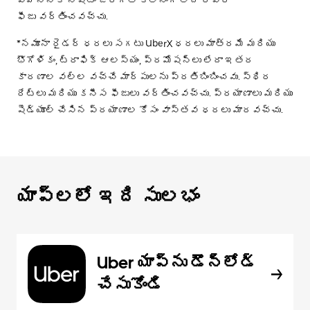
ఫీజు వర్తించవచ్చు.
*నమూనా రైడర్ ధరలు సగటు UberX ధరలు మాత్రమే మరియు
భౌగోళికం, ట్రాఫిక్ ఆలస్యం, ప్రమోషన్లు లేదా ఇతర
కారణాల వల్ల వచ్చే మార్పులను ప్రతిబింబించవు. స్థిర
రేట్లు మరియు కనీస ఫీజులు వర్తించవచ్చు. ప్రయాణాలు మరియు
షెడ్యూల్ చేసిన ప్రయాణాల కోసం వాస్తవ ధరలు మారవచ్చు.
యాప్‌లలో ఇది సులభం
Uber యాప్‌ను డౌన్‌లోడ్
చేసుకోండి