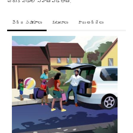
చేరుకోవడంలో సహాయపడతాయి.
పెద్ద సమూహాలు
కుటుంబాలు
కారు అద్దెలు