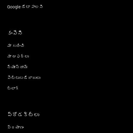
Google డేటా పాలసీ
కంపెనీ
మా గురించి
మా ఆఫర్లు
న్యూస్‌రూమ్
పెట్టుబడిదారులు
బ్లాగ్
ప్రోడక్ట్؜లు
ప్రయాణం