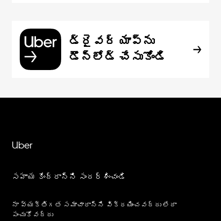
డ్రైవర్ యాప్‌ను
డౌన్‌లోడ్ చేసుకోండి
Uber
సహాయ కేంద్రాన్ని సందర్శించండి
నా వ్యక్తిగత సమాచారాన్ని విక్రయించవద్దు లేదా
పంచుకోవద్దు