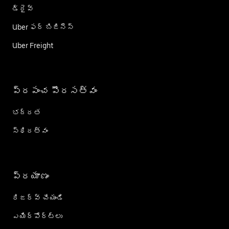
డ్రైవ్
Uber ఫర్ బిజినెస్
Uber Freight
ప్రపంచ పౌరసత్వం
భద్రత
స్థిరత్వం
ప్రయాణం
రిజర్వ్ చేయండి
ఎయిర్؜పోర్ట్؜లు