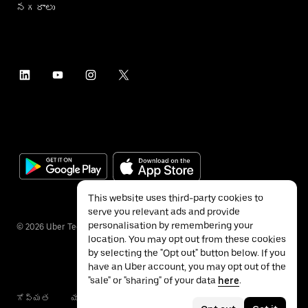
నగరాలు
This website uses third-party cookies to
serve you relevant ads and provide
personalisation by remembering your
©
2026
Uber Technologies Inc.
location. You may opt out from these cookies
by selecting the "Opt out" button below. If you
have an Uber account, you may opt out of the
"sale" or "sharing" of your data
here
.
గోప్యత
యాక్సెసబిలిటీ
నిబంధనలు