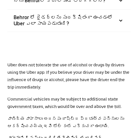
నేను Behrorలో కారు లేకుండా తిరగగలనా?
Behror లో రైడర్‌లను సురక్షితంగా ఉంచడంలో
Uber ఎలా సాయపడుతుంది?
Uber does not tolerate the use of alcohol or drugs by drivers
using the Uber app. If you believe your driver may be under the
influence of drugs or alcohol, please have the driver end the
trip immediately.
Commercial vehicles may be subject to additional state
government taxes, which would be over and above the toll.
వాణిజ్య వాహనాలు అదనపు రాష్ట్ర ప్రభుత్వ పన్నులను
ఆకర్షించవచ్చు, ఇవి టోల్ కంటే ఎక్కువగా ఉంటాయి.
వాహనానికి నష్టం జరిగితే క్లీనింగ్ లేదా రిపేర్