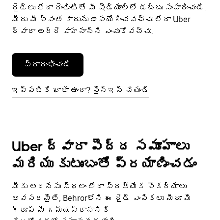
రైడ్‌లు లేదా రెండింటితో మీ షెడ్యూల్‌లో డబ్బు సంపాదించండి.
మీరు మీ స్వంత కారును ఉపయోగించవచ్చు లేదా Uber
ద్వారా అద్దె వాహనాన్ని ఎంచుకోవచ్చు.
ప్రారంభించండి
ఇప్పటికే ఖాతా ఉందా? సైన్ఇన్ చేయండి
Uber ద్వారా పెద్ద సమూహాలు
మరియు కుటుంబంతో ప్రయాణించడం
మీకు అదనపు స్థలం లేదా ప్రత్యేక సౌకర్యాలు
అవసరమైతే, Behrorలోని ఈ రైడ్ ఎంపికలు మీరూ మీ
గ్రూప్ మీ గమ్యస్థానానికి