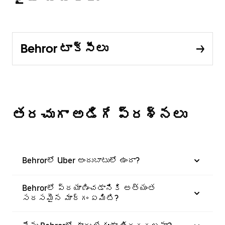
Behror టాక్సీలు
తరచుగా అడిగే ప్రశ్నలు
Behrorలో Uber అందుబాటులో ఉందా?
Behrorలో ప్రయాణించడానికి అత్యంత
సరసమైన మార్గం ఏమిటి?