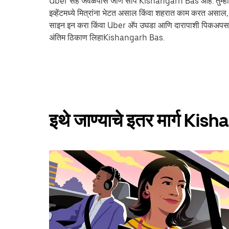
Uber सह जवळपास जाणे सोपे Kishangarh Bas आहे. तुम्ही रेल्व
इव्हेंटमध्ये मित्रांना भेटत असाल किंवा शहरात काम करत असा
साइन इन करा किंवा Uber अ‍ॅप उघडा आणि दारापाशी पिकअपसा
अंतिम ठिकाण लिहाKishangarh Bas.
इथे जाण्याचे इतर मार्ग Ki