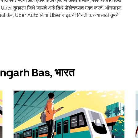
े स्टेशनवर किंवा एयरपोर्टवर प्रवास करत असाल, रेस्टॉरंटमध्ये किंवा
ल, Uber तुम्हाला जिथे जायचे आहे तिथे पोहोचण्यात मदत करते. ऑनलाइन
ठी कॅब, Uber Auto किंवा Uber बाइकची विनंती करण्यासाठी तुमचे
shangarh Bas, भारत