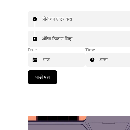
लोकेशन एन्टर करा
अंतिम ठिकाण लिहा
Date
Time
आत्ता
Press
भाडी पहा
the
down
arrow
key
to
interact
with
the
calendar
and