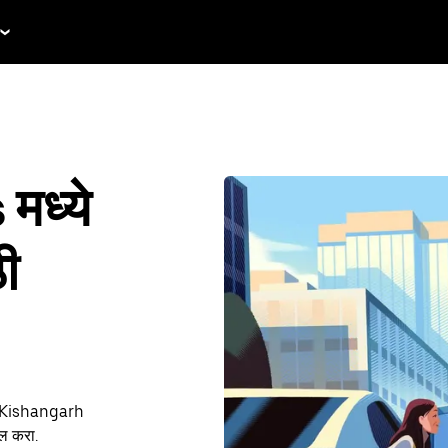
मध्ये
ठी
ा Kishangarh
ुल करा.