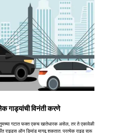
ेक गाड्यांची विनंती करणे
Uber Shu
तुमच्या गटात फक्त एकच खातेधारक असेल, तर ते एकावेळी
आमचा शटल पर्या
्यंत राइड्स ऑन डिमांड मागवू शकतात. प्रत्येक राइड सुरू
ठराविक कार्यक्र