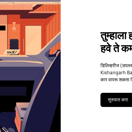
तुम्हाला 
हवे ते
डिलिव्हरीज (उपलब्
Kishangarh Basमध्
कार वापरू शकता कि
सुरुवात करा