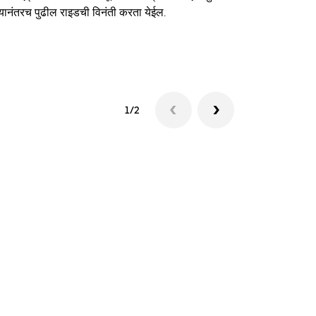
यानंतरच पुढील राइडची विनंती करता येईल.
शटलची उपलब्धत
1/2