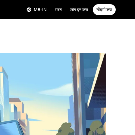
MR-IN
मदत
लॉग इन करा
नोंदणी करा