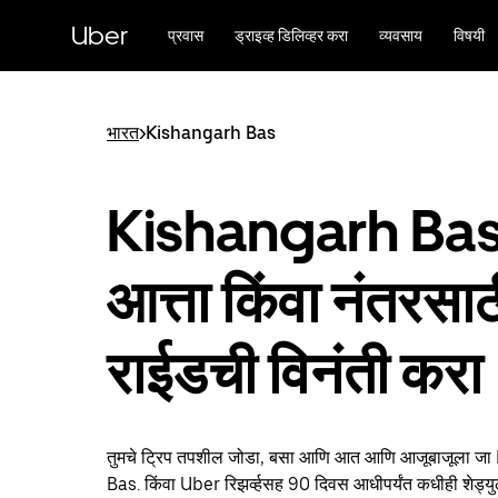
मुख्य
सामग्रीवर
Uber
प्रवास
ड्राइव्ह डिलिव्हर करा
व्यवसाय
विषयी
जा
भारत
>
Kishangarh Bas
Kishangarh Bas 
आत्ता किंवा नंतरसा
राईडची विनंती करा
तुमचे ट्रिप तपशील जोडा, बसा आणि आत आणि आजूबाजूला ज
Bas. किंवा Uber रिझर्व्हसह 90 दिवस आधीपर्यंत कधीही शेड्य