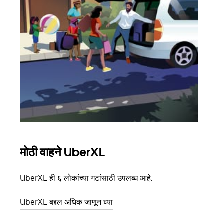
मोठी वाहने UberXL
समू
UberXL ही ६ लोकांच्या गटांसाठी उपलब्ध आहे.
जेव्हा
प्रवास
UberXL बद्दल अधिक जाणून घ्या
पिकअप