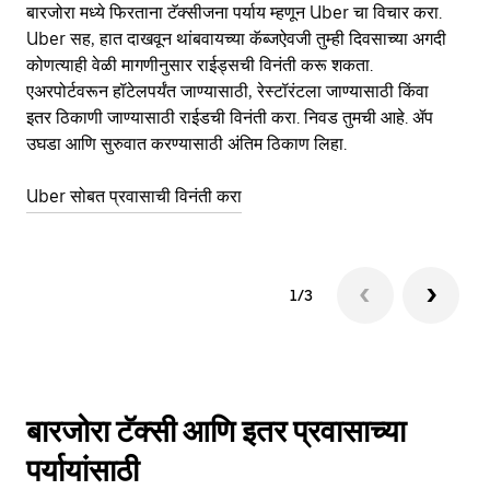
बारजोरा मध्ये फिरताना टॅक्सीजना पर्याय म्हणून Uber चा विचार करा.
सा
Uber सह, हात दाखवून थांबवायच्या कॅब्जऐवजी तुम्ही दिवसाच्या अगदी
आहे
कोणत्याही वेळी मागणीनुसार राईड्सची विनंती करू शकता.
कर
एअरपोर्टवरून हॉटेलपर्यंत जाण्यासाठी, रेस्टॉरंटला जाण्यासाठी किंवा
पा
इतर‍ ठिकाणी जाण्यासाठी राईडची विनंती करा. निवड तुमची आहे. ॲप
की
उघडा आणि सुरुवात करण्यासाठी अंतिम ठिकाण लिहा.
वाप
Uber सोबत प्रवासाची विनंती करा
Ub
1/3
बारजोरा टॅक्सी आणि इतर प्रवासाच्या
पर्यायांसाठी