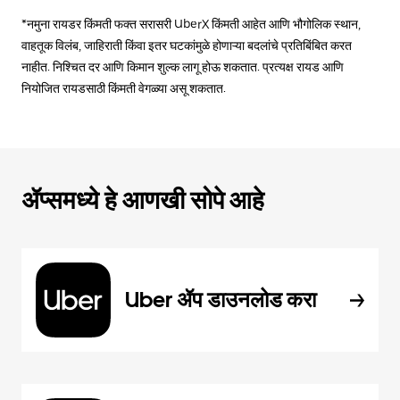
*नमुना रायडर किंमती फक्त सरासरी UberX किंमती आहेत आणि भौगोलिक स्थान,
वाहतूक विलंब, जाहिराती किंवा इतर घटकांमुळे होणाऱ्या बदलांचे प्रतिबिंबित करत
नाहीत. निश्चित दर आणि किमान शुल्क लागू होऊ शकतात. प्रत्यक्ष रायड आणि
नियोजित रायडसाठी किंमती वेगळ्या असू शकतात.
ॲप्समध्ये हे आणखी सोपे आहे
Uber ॲप डाउनलोड करा