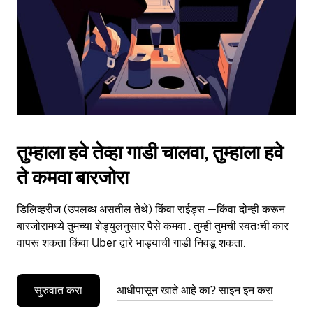
close
the
calendar.
तुम्हाला हवे तेव्हा गाडी चालवा, तुम्हाला हवे
ते कमवा बारजोरा
डिलिव्हरीज (उपलब्ध असतील तेथे) किंवा राईड्स —किंवा दोन्ही करून
बारजोरामध्ये तुमच्या शेड्युलनुसार पैसे कमवा . तुम्ही तुमची स्वतःची कार
वापरू शकता किंवा Uber द्वारे भाड्याची गाडी निवडू शकता.
सुरुवात करा
आधीपासून खाते आहे का? साइन इन करा