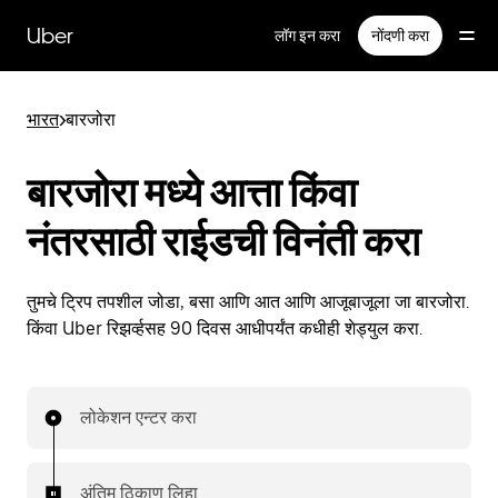
मुख्य
सामग्रीवर
Uber
लॉग इन करा
नोंदणी करा
जा
भारत
>
बारजोरा
बारजोरा मध्ये आत्ता किंवा
नंतरसाठी राईडची विनंती करा
तुमचे ट्रिप तपशील जोडा, बसा आणि आत आणि आजूबाजूला जा बारजोरा.
किंवा Uber रिझर्व्हसह 90 दिवस आधीपर्यंत कधीही शेड्युल करा.
लोकेशन एन्टर करा
अंतिम ठिकाण लिहा