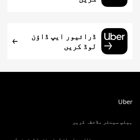
ڈرائیور ایپ ڈاؤن
لوڈ کریں
Uber
ہیلپ سینٹر ملاحظہ کریں
میری ذاتی معلومات کو فروخت یا شیئر نہ کریں