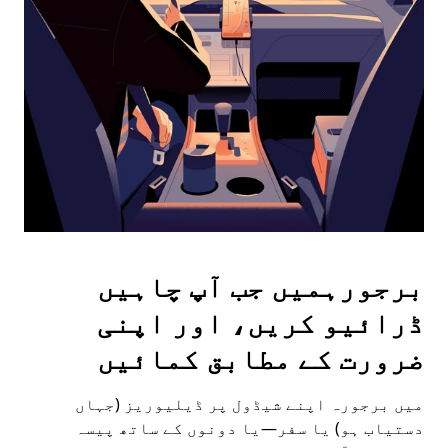
the
escape
button
to
close
the
calendar.
برجورہمیں جب آپ چاہیں
ڈرائیو کریں، اور اپنی
ضرورت کے مطابق کمائیں
میں برجورہ اپنے شیڈول پر ڈیلیوریز (جہاں
دستیاب ہو) یا سفر—یا دونوں کے ساتھ پیسہ