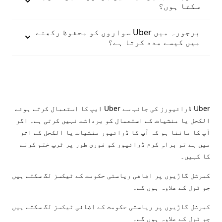
سکتا ہوں؟
برجورہ میں Uber سواروں کو محفوظ رکھنے
میں کیسے مدد کرتا ہے؟
Uber ڈرائیورز کی جانب سے Uber ایپ کا استعمال کرتے ہوئے
الکحل یا منشیات کے استعمال کو برداشت نہیں کرتی ہے۔ اگر
آپ کا ماننا ہو کہ آپ کا ڈرائیور منشیات یا الکحل کے اثر
میں ہے تو براہِ کرم ڈرائیور کو فوری طور پر ٹرپ ختم کرنے
کا کہیں۔
کمرشل گاڑیوں پر اضافی ریاستی حکومت کے ٹیکسز لگ سکتے ہیں
جو ٹول کے علاوہ ہوں گے۔
کمرشل گاڑیوں پر ریاستی حکومت کے اضافی ٹیکسز لگ سکتے ہیں
جو ٹول کے علاوہ ہوں گے۔