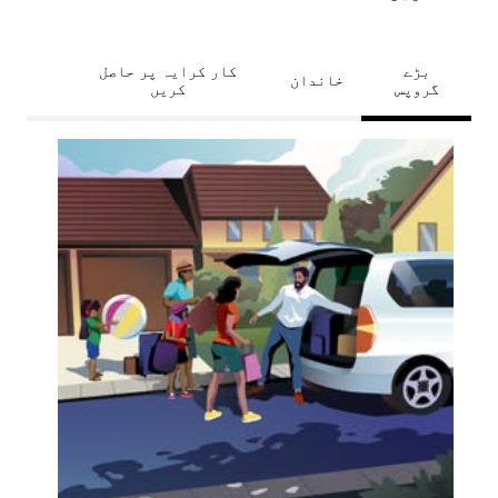
بڑے
کار کرایہ پر حاصل
خاندان
گروپس
کریں