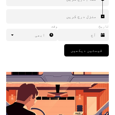
منزل درج کریں
تاریخ
وقت
ابھی
Press
قیمتیں دیکھیں
the
down
arrow
key
to
interact
with
the
calendar
and
select
a
date.
Press