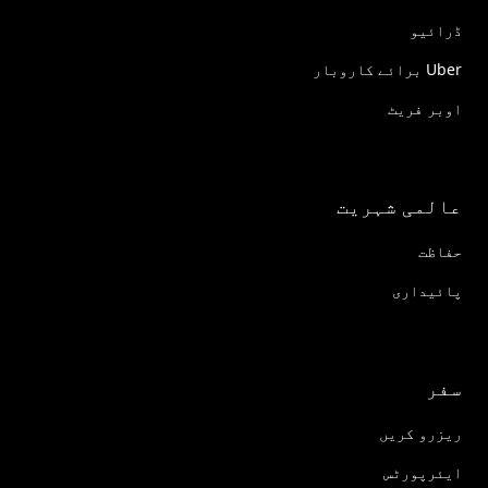
ڈرائیو
Uber برائے کاروبار
اوبر فریٹ
عالمی شہریت
حفاظت
پائیداری
سفر
ریزرو کریں
ایئرپورٹس