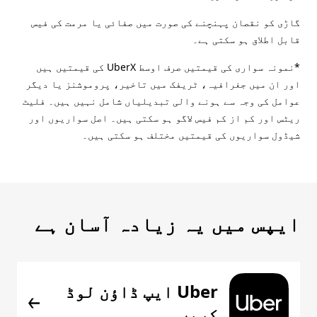
گاڑی کو نقصان پہنچنے کی صورت میں صفائی یا مرمت کی فیس
قابل اطلاق ہو سکتی ہے۔
*نمونہ سواری کی قیمتیں صرف اوسط UberX کی قیمتیں ہیں
اور ان میں جغرافیہ، ٹریفک میں تاخیر، پروموشنز یا دیگر
عوامل کی وجہ سے ہونے والی تبدیلیاں شامل نہیں ہیں۔ فلیٹ
ریٹس اور کم از کم فیس لاگو ہو سکتی ہیں۔ اصل سواریوں اور
شیڈول سواریوں کی قیمتیں مختلف ہو سکتی ہیں۔
ایپس میں یہ زیادہ آسان ہے
Uber ایپ ڈاؤن لوڈ
کریں