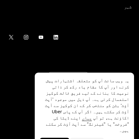
شہر
یہ ویب سائٹ آپ کو متعلقہ اشتہارات پیش
کرنے اور آپ کا مقام یاد رکھ کر ذاتی
نوعیت کا بنانے کے لیے فریق ثالث کوکیز
استعمال کرتی ہے۔ آپ ذیل میں موجود 'آپٹ
آؤٹ' بٹن کو منتخب کر کے ان کوکیز سے آپٹ
.Uber Technologies Inc
2026
©
آؤٹ کر سکتے ہیں۔ اگر آپ کے پاس Uber
اکاؤنٹ ہے، تو آپ
یہاں
اپنے ڈیٹا کی
"فروخت" یا "شیئرنگ" سے آپٹ آؤٹ کر سکتے
ہیں۔
رازداری
ایکسیسیبلٹی
شرائط