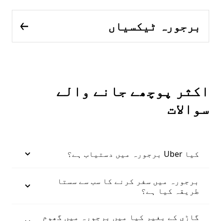
برجورہ ٹیکسیاں
اکثر پوچھے جانے والے
سوالات
کیا Uber برجورہ میں دستیاب ہے؟
برجورہ میں سفر کرنے کا سب سے سستا
طریقہ کیا ہے؟
گاڑی کے بغیر کیا میں برجورہ میں گھوم