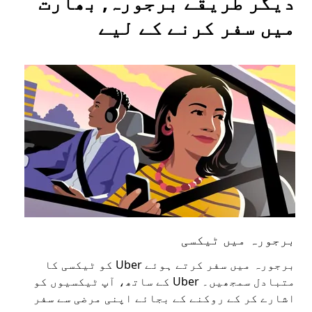
دیگر طریقے برجورہ, بھارت
میں سفر کرنے کے لیے
برجورہ میں ٹیکسی
بر
برجورہ میں سفر کرتے ہوئے Uber کو ٹیکسی کا
عوا
متبادل سمجھیں۔ Uber کے ساتھ، آپ ٹیکسیوں کو
کا 
اشارے کر کے روکنے کے بجائے اپنی مرضی سے سفر
اپن