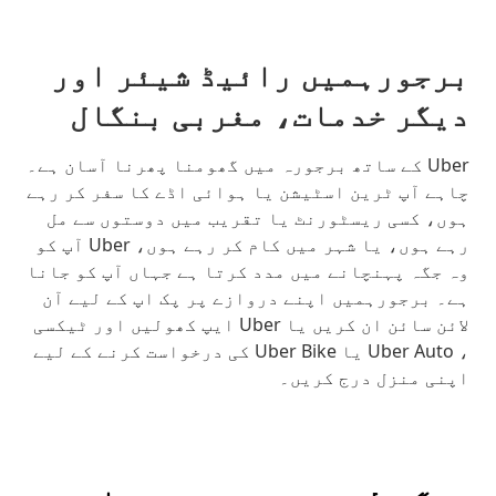
برجورہمیں رائیڈ شیئر اور
دیگر خدمات، مغربی بنگال
Uber کے ساتھ برجورہ میں گھومنا پھرنا آسان ہے۔
چاہے آپ ٹرین اسٹیشن یا ہوائی اڈے کا سفر کر رہے
ہوں، کسی ریسٹورنٹ یا تقریب میں دوستوں سے مل
رہے ہوں، یا شہر میں کام کر رہے ہوں، Uber آپ کو
وہ جگہ پہنچانے میں مدد کرتا ہے جہاں آپ کو جانا
ہے۔ برجورہمیں اپنے دروازے پر پک اپ کے لیے آن
لائن سائن ان کریں یا Uber ایپ کھولیں اور ٹیکسی
، Uber Auto یا Uber Bike کی درخواست کرنے کے لیے
اپنی منزل درج کریں۔