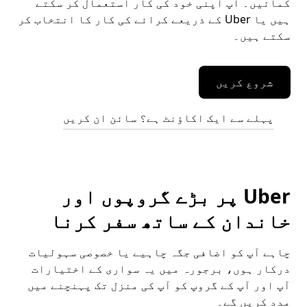
کمائیں۔ آپ اپنی خود کی کار استعمال کر سکتے
ہیں یا Uber کے ذریعے کرائے کی کار کا انتخاب کر
سکتے ہیں۔
شروع کریں
پہلے سے ایک اکاؤنٹ ہے؟ سائن ان کریں
Uber پر بڑے گروپوں اور
خاندان کے ساتھ سفر کرنا
چاہے آپ کو اضافی جگہ چاہیے یا خصوصی سہولیات
درکار ہوں، برجورہ میں یہ سواری کے اختیارات
آپ اور آپ کے گروپ کو آپ کی منزل تک پہنچنے میں
مدد کریں گے۔