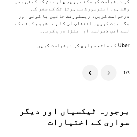
کی درخواست کر سکتے ہیں، چاہے دن کا کوئی بھی
وقت ہو۔ ایئرپورٹ سے ہوٹل تک کے سفر کی
ملا
درخواست کریں، ریسٹورنٹ جائیں یا کوئی اور
جگہ وزٹ کریں۔ انتخاب آپ کا ہے۔ شروع کرنے کے
لیے ایپ کھولیں اور منزل درج کریں۔
میں
Uber کے ساتھ سواری کی درخواست کریں
Uber ایپ
1/3
برجورہ ٹیکسیاں اور دیگر
سواری کے اختیارات