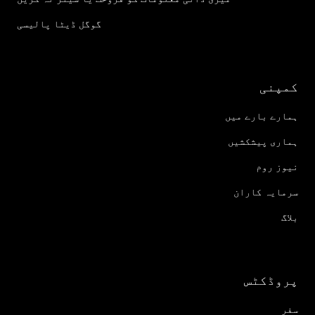
گوگل ڈیٹا پالیسی
کمپنی
ہمارے بارے میں
ہماری پیشکشیں
نیوز روم
سرمایہ کاران
بلاگ
پروڈکٹس
سفر