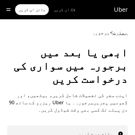
رکزی
واد
Uber
لاگ ان کریں
سائن اپ کریں
ر
ائیں
بھارت
>
برجورہ
ابھی یا بعد میں
برجورہ میں سواری کی
درخواست کریں
اپنے سفر کی تفصیلات شامل کریں، بیٹھیں، اور
گھومیں پھریںبرجورہ۔ یا Uber ریزرو کے ساتھ 90
دن پہلے تک کسی بھی وقت شیڈول کریں۔
مقام درج کریں