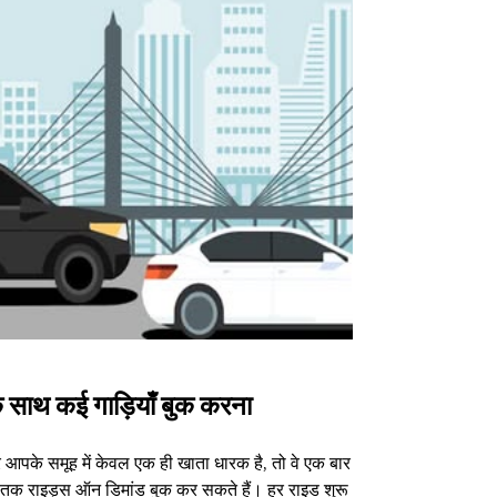
 साथ कई गाड़ियाँ बुक करना
Uber Shu
आपके समूह में केवल एक ही खाता धारक है, तो वे एक बार
हमारा शटल विकल्प
3 तक राइड्स ऑन डिमांड बुक कर सकते हैं। हर राइड शुरू
वेन्यू के लिए उपल