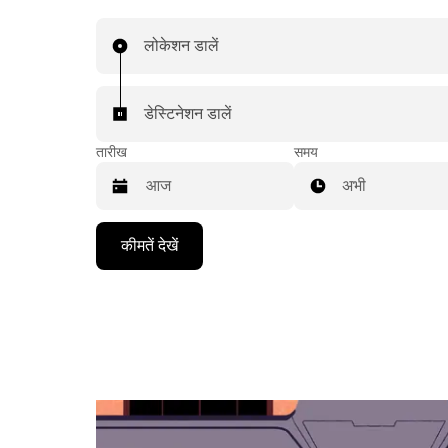
लोकेशन डालें
डेस्टिनेशन डालें
तारीख
समय
अभी
Press
कीमतें देखें
the
down
arrow
key
to
interact
with
the
calendar
and
select