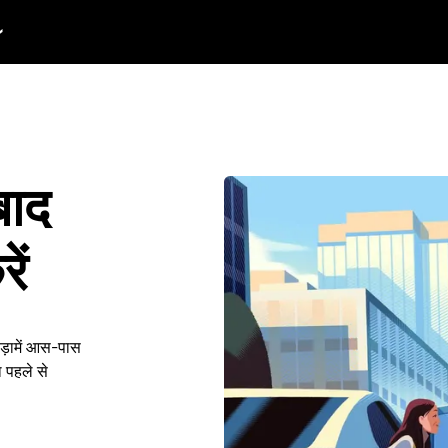
बाद
ें
जोड़ामें आस-पास
 पहले से