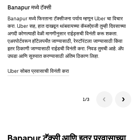
Banapur मध्ये टॅक्सी
Ba
Banapur मध्ये फिरताना टॅक्सीजना पर्याय म्हणून Uber चा विचार
सा
करा. Uber सह, हात दाखवून थांबवायच्या कॅब्जऐवजी तुम्ही दिवसाच्या
आहे
अगदी कोणत्याही वेळी मागणीनुसार राईड्सची विनंती करू शकता.
कर
एअरपोर्टवरून हॉटेलपर्यंत जाण्यासाठी, रेस्टॉरंटला जाण्यासाठी किंवा
पा
इतर‍ ठिकाणी जाण्यासाठी राईडची विनंती करा. निवड तुमची आहे. ॲप
की
उघडा आणि सुरुवात करण्यासाठी अंतिम ठिकाण लिहा.
वा
Uber सोबत प्रवासाची विनंती करा
Ub
1/3
Banapur टॅक्सी आणि इतर प्रवासाच्या