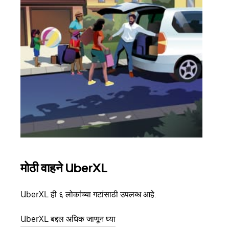
मोठी वाहने UberXL
समू
UberXL ही ६ लोकांच्या गटांसाठी उपलब्ध आहे.
जेव्हा
प्रवास
UberXL बद्दल अधिक जाणून घ्या
पिकअप