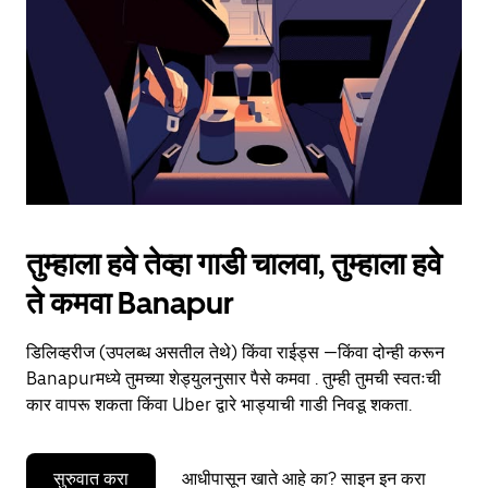
to
close
the
calendar.
तुम्हाला हवे तेव्हा गाडी चालवा, तुम्हाला हवे
ते कमवा Banapur
डिलिव्हरीज (उपलब्ध असतील तेथे) किंवा राईड्स —किंवा दोन्ही करून
Banapurमध्ये तुमच्या शेड्युलनुसार पैसे कमवा . तुम्ही तुमची स्वतःची
कार वापरू शकता किंवा Uber द्वारे भाड्याची गाडी निवडू शकता.
सुरुवात करा
आधीपासून खाते आहे का? साइन इन करा