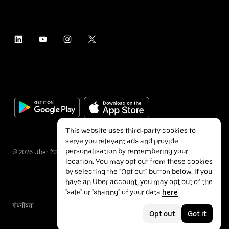
This website uses third-party cookies to
serve you relevant ads and provide
personalisation by remembering your
©
2026
Uber टेक्नॉलॉजीज इंक.
location. You may opt out from these cookies
by selecting the "Opt out" button below. If you
have an Uber account, you may opt out of the
"sale" or "sharing" of your data
here
.
गोपनीयता
ॲक्सेसिबिलिटी
नियम
Opt out
Got it