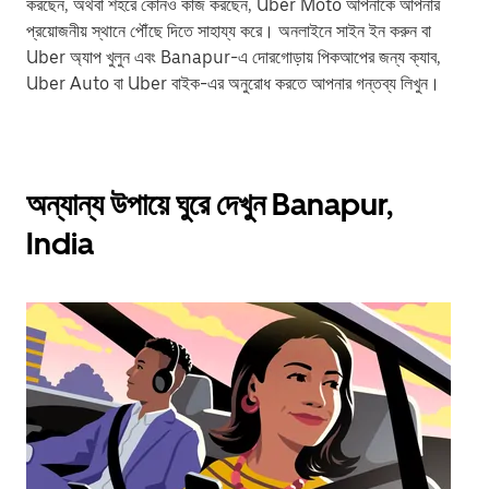
করছেন, অথবা শহরে কোনও কাজ করছেন, Uber Moto আপনাকে আপনার
প্রয়োজনীয় স্থানে পৌঁছে দিতে সাহায্য করে। অনলাইনে সাইন ইন করুন বা
Uber অ্যাপ খুলুন এবং Banapur-এ দোরগোড়ায় পিকআপের জন্য ক্যাব,
Uber Auto বা Uber বাইক-এর অনুরোধ করতে আপনার গন্তব্য লিখুন।
অন্যান্য উপায়ে ঘুরে দেখুন Banapur,
India