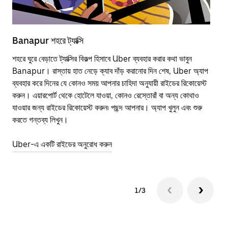
Banapur শহরে ট্যাক্সি
Ba
শহরে ঘুরে বেড়াতে ট্যাক্সির বিকল্প হিসাবে Uber ব্যবহার করার কথা ভাবুন
পাব
Banapur। রাস্তায় হাত নেড়ে ক্যাব দাঁড় করানোর দিন শেষ, Uber অ্যাপ
উপর
ব্যবহার করে দিনের যে কোনও সময় আপনার চাহিদা অনুযায়ী রাইডের রিকোয়েস্ট
Tra
করুন। এয়ারপোর্ট থেকে হোটেলে যাওয়া, কোনও রেস্তোরাঁ বা অন্য কোথাও
আপ
যাওয়ার জন্য রাইডের রিকোয়েস্ট করুন৷ পছন্দ আপনার। অ্যাপ খুলুন এবং শুরু
এর 
করতে গন্তব্য লিখুন।
জায়
Uber-এ একটি রাইডের অনুরোধ করুন
Ube
1/3