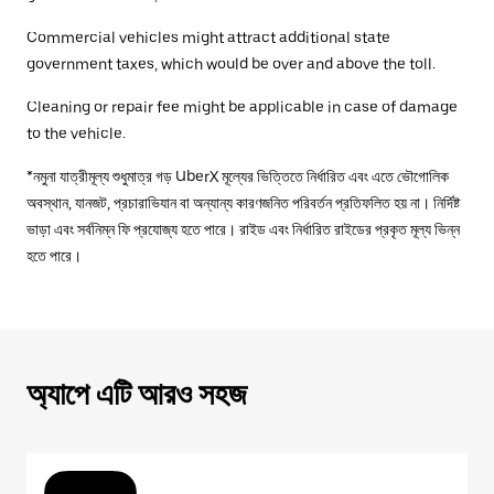
Commercial vehicles might attract additional state
government taxes, which would be over and above the toll.
Cleaning or repair fee might be applicable in case of damage
to the vehicle.
*নমুনা যাত্রীমূল্য শুধুমাত্র গড় UberX মূল্যের ভিত্তিতে নির্ধারিত এবং এতে ভৌগোলিক
অবস্থান, যানজট, প্রচারাভিযান বা অন্যান্য কারণজনিত পরিবর্তন প্রতিফলিত হয় না। নির্দিষ্ট
ভাড়া এবং সর্বনিম্ন ফি প্রযোজ্য হতে পারে। রাইড এবং নির্ধারিত রাইডের প্রকৃত মূল্য ভিন্ন
হতে পারে।
অ্যাপে এটি আরও সহজ