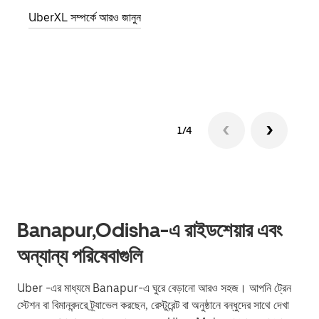
জানান
UberXL সম্পর্কে আরও জানুন
যোগ ক
গ্রুপ 
1/4
Banapur,Odisha-এ রাইডশেয়ার এবং
অন্যান্য পরিষেবাগুলি
Uber -এর মাধ্যমে Banapur-এ ঘুরে বেড়ানো আরও সহজ। আপনি ট্রেন
স্টেশন বা বিমানবন্দরে ট্র্যাভেল করছেন, রেস্টুরেন্ট বা অনুষ্ঠানে বন্ধুদের সাথে দেখা