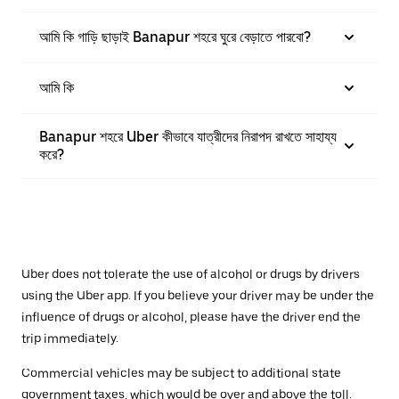
আমি কি গাড়ি ছাড়াই Banapur শহরে ঘুরে বেড়াতে পারবো?
আমি কি
Banapur শহরে Uber কীভাবে যাত্রীদের নিরাপদ রাখতে সাহায্য
করে?
Uber does not tolerate the use of alcohol or drugs by drivers
using the Uber app. If you believe your driver may be under the
influence of drugs or alcohol, please have the driver end the
trip immediately.
Commercial vehicles may be subject to additional state
government taxes, which would be over and above the toll.