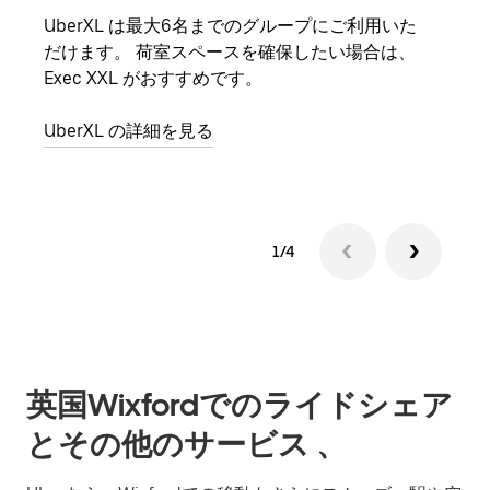
UberXL は最大6名までのグループにご利用いた
友人
だけます。 荷室スペースを確保したい場合は、
自で
Exec XXL がおすすめです。
グル
UberXL の詳細を見る
1/4
英国Wixfordでのライドシェア
とその他のサービス 、