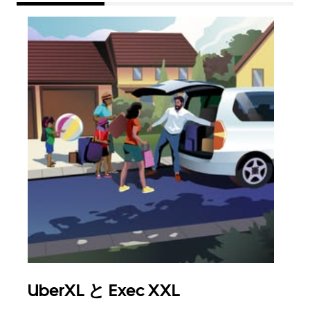
UberXL と Exec XXL
グ