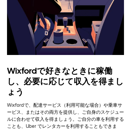
日
付
を
選
択
し
ま
す。
ESC
ボ
タ
Wixfordで好きなときに稼働
ン
で
し、必要に応じて収入を得まし
カ
レ
ょう
ン
ダ
Wixfordで、配達サービス（利用可能な場合）や乗車サ
ー
ービス、またはその両方を提供し、ご自身のスケジュー
を
閉
ルに合わせて収入を得ましょう。ご自分の車を利用する
じ
ことも、Uber でレンタカーを利用することもできま
ま