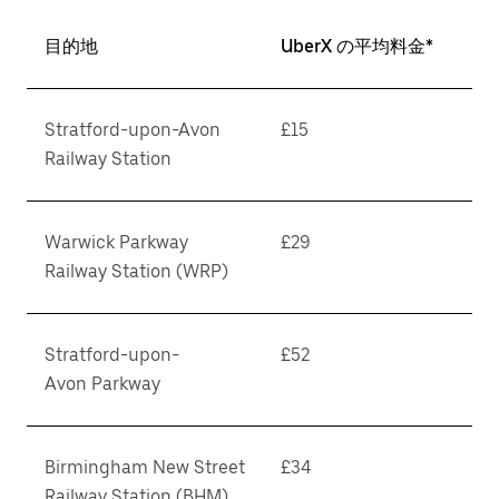
目的地
UberX の平均料金*
Stratford-upon-Avon
£15
Railway Station
Warwick Parkway
£29
Railway Station (WRP)
Stratford-upon-
£52
Avon Parkway
Birmingham New Street
£34
Railway Station (BHM)