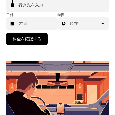
行き先を入力
日付
時間
現在
下
料金を確認する
矢
印
キ
ー
で
カ
レ
ン
ダ
ー
を
操
作
し、