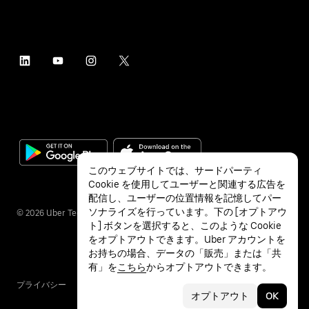
このウェブサイトでは、サードパーティ
Cookie を使用してユーザーと関連する広告を
配信し、ユーザーの位置情報を記憶してパー
ソナライズを行っています。下の [オプトアウ
©
2026
Uber Technologies Inc.
ト] ボタンを選択すると、このような Cookie
をオプトアウトできます。Uber アカウントを
お持ちの場合、データの「販売」または「共
有」を
こちら
からオプトアウトできます。
プライバシー
アクセシビリティ
利用条件
オプトアウト
OK