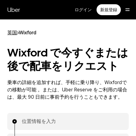
メ
イ
Uber
ログイン
新規登録
ン
コ
ン
英国
>
Wixford
テ
ン
ツ
Wixford で今すぐまたは
へ
ス
後で配車をリクエスト
キ
ッ
プ
乗車の詳細を追加すれば、手軽に乗り降り、Wixfordで
の移動が可能 。または、Uber Reserve をご利用の場合
は、最大 90 日前に事前予約を行うこともできます。
位置情報を入力