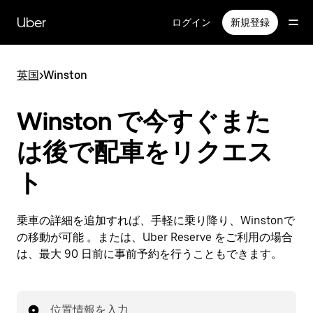
メ
イ
Uber
ログイン
新規登録
ン
コ
ン
英国
>
Winston
テ
ン
ツ
Winston で今すぐまた
へ
ス
は後で配車をリクエス
キ
ッ
ト
プ
乗車の詳細を追加すれば、手軽に乗り降り、Winstonで
の移動が可能 。または、Uber Reserve をご利用の場合
は、最大 90 日前に事前予約を行うこともできます。
位置情報を入力