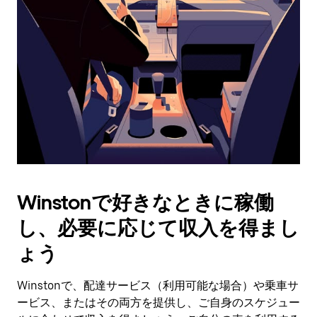
作
し、
日
付
を
選
択
し
ま
す。
ESC
ボ
タ
Winstonで好きなときに稼働
ン
で
し、必要に応じて収入を得まし
カ
レ
ょう
ン
ダ
Winstonで、配達サービス（利用可能な場合）や乗車サ
ー
ービス、またはその両方を提供し、ご自身のスケジュー
を