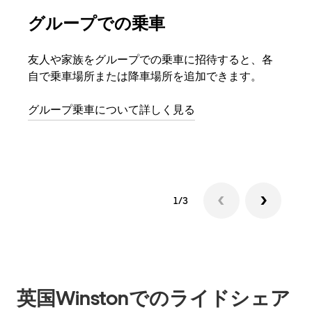
グループでの乗車
複
友人や家族をグループでの乗車に招待すると、各
グル
自で乗車場所または降車場所を追加できます。
場合
をリ
グループ乗車について詳しく見る
る前
す。
1/3
英国Winstonでのライドシェア