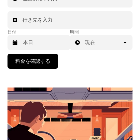
行き先を入力
日付
時間
現在
下
料金を確認する
矢
印
キ
ー
で
カ
レ
ン
ダ
ー
を
操