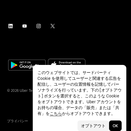
このウェブサイトでは、サードパーティ
Cookie を使用してユーザーと関連する広告を
配信し、ユーザーの位置情報を記憶してパー
ソナライズを行っています。下の [オプトアウ
©
2026
Uber Technologies Inc.
ト] ボタンを選択すると、このような Cookie
をオプトアウトできます。Uber アカウントを
お持ちの場合、データの「販売」または「共
有」を
こちら
からオプトアウトできます。
プライバシー
アクセシビリティ
利用条件
オプトアウト
OK