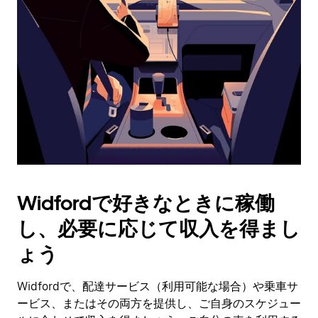
作
し、
日
付
を
選
択
し
ま
す。
ESC
ボ
タ
Widfordで好きなときに稼働
ン
で
し、必要に応じて収入を得まし
カ
レ
ょう
ン
ダ
Widfordで、配達サービス（利用可能な場合）や乗車サ
ー
ービス、またはその両方を提供し、ご自身のスケジュー
を