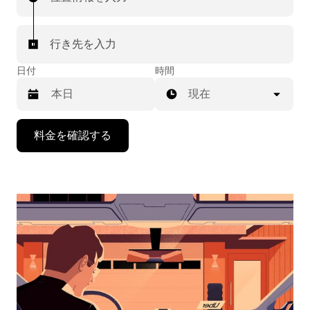
行き先を入力
日付
時間
現在
下
料金を確認する
矢
印
キ
ー
で
カ
レ
ン
ダ
ー
を
操