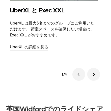
UberXL と Exec XXL
グ
UberXL は最大6名までのグループにご利用いた
友人
だけます。 荷室スペースを確保したい場合は、
自で
Exec XXL がおすすめです。
グル
UberXL の詳細を見る
1/4
英国Widfordでのライドシェア