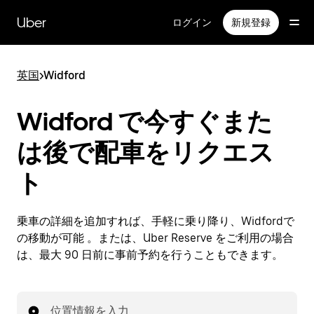
メ
イ
Uber
ログイン
新規登録
ン
コ
ン
英国
>
Widford
テ
ン
ツ
Widford で今すぐまた
へ
ス
は後で配車をリクエス
キ
ッ
ト
プ
乗車の詳細を追加すれば、手軽に乗り降り、Widfordで
の移動が可能 。または、Uber Reserve をご利用の場合
は、最大 90 日前に事前予約を行うこともできます。
位置情報を入力