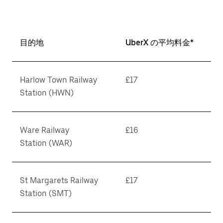
目的地
UberX の平均料金*
Harlow Town Railway
£17
Station (HWN)
Ware Railway
£16
Station (WAR)
St Margarets Railway
£17
Station (SMT)