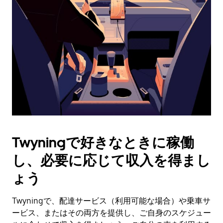
作
し、
日
付
を
選
択
し
ま
す。
ESC
ボ
タ
Twyningで好きなときに稼働
ン
で
し、必要に応じて収入を得まし
カ
レ
ょう
ン
ダ
Twyningで、配達サービス（利用可能な場合）や乗車サ
ー
ービス、またはその両方を提供し、ご自身のスケジュー
を