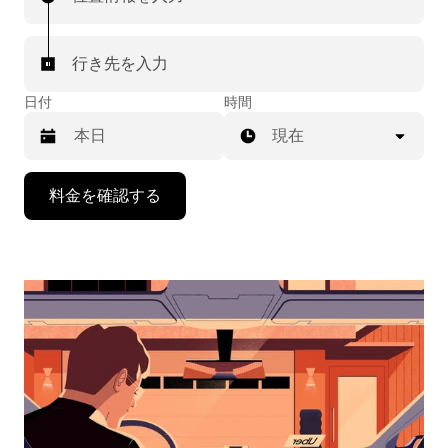
行き先を入力
日付
時間
現在
下
料金を確認する
矢
印
キ
ー
で
カ
レ
ン
ダ
ー
を
操