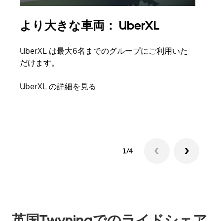
より大きな車両： UberXL
グ
UberXL は最大6名までのグループにご利用いた
友人
だけます。
自で
UberXL の詳細を見る
グル
1/4
英国Twyningでのライドシェア