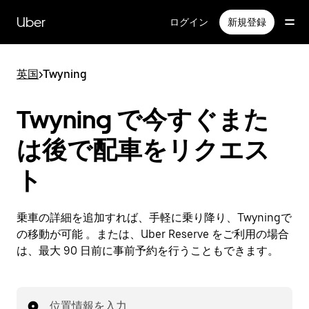
メ
イ
Uber
ログイン
新規登録
ン
コ
ン
英国
>
Twyning
テ
ン
ツ
Twyning で今すぐまた
へ
ス
は後で配車をリクエス
キ
ッ
ト
プ
乗車の詳細を追加すれば、手軽に乗り降り、Twyningで
の移動が可能 。または、Uber Reserve をご利用の場合
は、最大 90 日前に事前予約を行うこともできます。
位置情報を入力