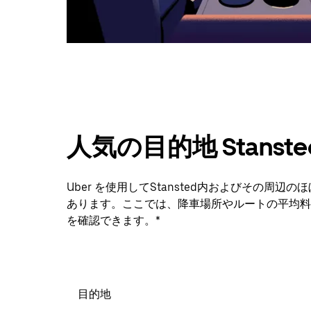
ダ
ー
を
閉
じ
ま
す。
人気の目的地 Stanste
Uber を使用してStansted内およびその周
あります。ここでは、降車場所やルートの平均料
を確認できます。*
目的地