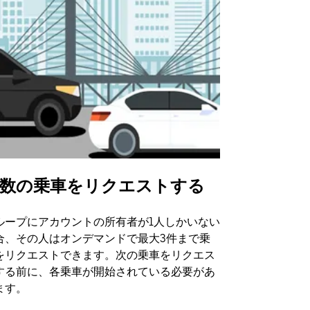
数の乗車をリクエストする
Uber Shu
ループにアカウントの所有者が1人しかいない
Uber Sh
合、その人はオンデマンドで最大3件まで乗
のイベント
をリクエストできます。次の乗車をリクエス
する前に、各乗車が開始されている必要があ
シャトルの
ます。