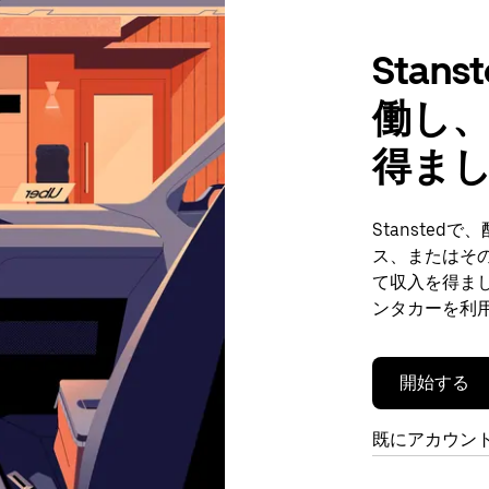
Sta
働し
得ま
Stanste
ス、またはそ
て収入を得まし
ンタカーを利
開始する
既にアカウン