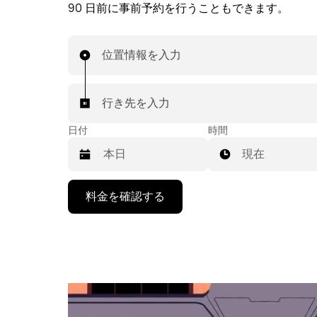
90 日前に事前予約を行うこともできます。
位置情報を入力
行き先を入力
日付
時間
現在
下
料金を確認する
矢
印
キ
ー
で
カ
レ
ン