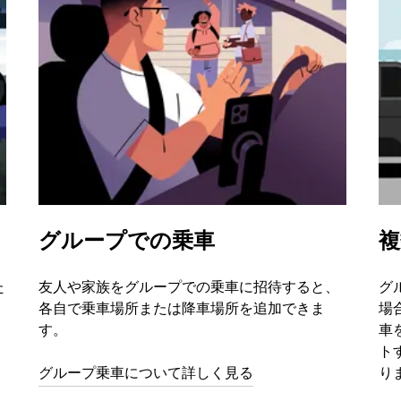
グループでの乗車
複
た
友人や家族をグループでの乗車に招待すると、
グ
、
各自で乗車場所または降車場所を追加できま
場
す。
車
ト
グループ乗車について詳しく見る
り