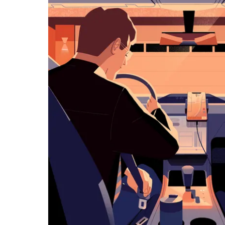
ダ
ー
を
操
作
し、
日
付
を
選
択
し
ま
す。
ESC
ボ
タ
ン
で
カ
レ
ン