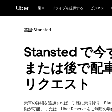
メ
Uber
イ
乗車
ドライブを提供する
ビジネス
ン
コ
ン
テ
英国
>
Stansted
ン
ツ
へ
Stansted で
ス
キ
ッ
または後で配
プ
リクエスト
乗車の詳細を追加すれば、手軽に乗り降り、Stans
動が可能 。または、Uber Reserve をご利用の