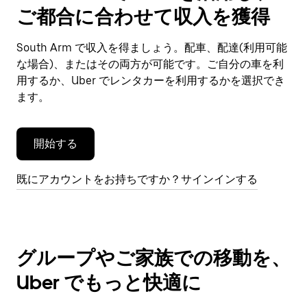
で
ご都合に合わせて収入を獲得
カ
レ
ン
South Arm で収入を得ましょう。配車、配達(利用可能
ダ
な場合)、またはその両方が可能です。ご自分の車を利
ー
用するか、Uber でレンタカーを利用するかを選択でき
を
ます。
閉
じ
ま
開始する
す。
既にアカウントをお持ちですか？サインインする
グループやご家族での移動を、
Uber でもっと快適に