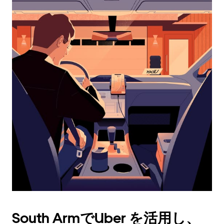
カ
レ
ン
ダ
ー
を
操
作
し、
日
付
を
選
択
し
ま
す。
ESC
ボ
タ
South ArmでUber を活用し、
ン