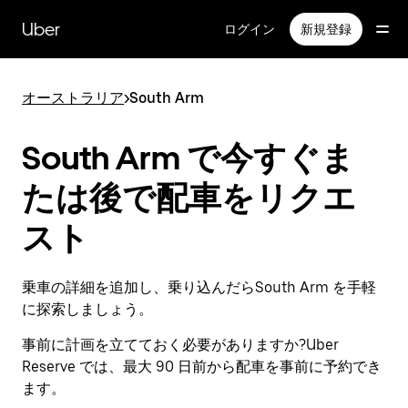
メ
イ
Uber
ログイン
新規登録
ン
コ
ン
オーストラリア
>
South Arm
テ
ン
ツ
South Arm で今すぐま
へ
ス
たは後で配車をリクエ
キ
ッ
スト
プ
乗車の詳細を追加し、乗り込んだらSouth Arm を手軽
に探索しましょう。
事前に計画を立てておく必要がありますか?Uber
Reserve では、最大 90 日前から配車を事前に予約でき
ます。