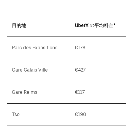
目的地
UberX の平均料金*
Parc des Expositions
€178
Gare Calais Ville
€427
Gare Reims
€117
Tso
€190