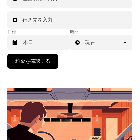
行き先を入力
日付
時間
現在
下
料金を確認する
矢
印
キ
ー
で
カ
レ
ン
ダ
ー
を
操