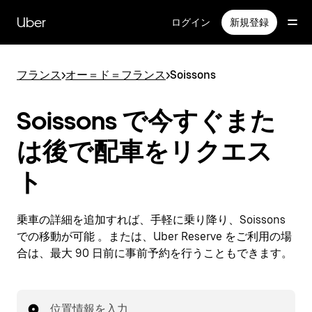
メ
イ
Uber
ログイン
新規登録
ン
コ
ン
フランス
>
オー＝ド＝フランス
>
Soissons
テ
ン
ツ
Soissons で今すぐまた
へ
ス
は後で配車をリクエス
キ
ッ
ト
プ
乗車の詳細を追加すれば、手軽に乗り降り、Soissons
での移動が可能 。または、Uber Reserve をご利用の場
合は、最大 90 日前に事前予約を行うこともできます。
位置情報を入力