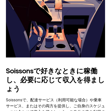
作
し、
日
付
を
選
択
し
ま
す。
ESC
ボ
タ
Soissonsで好きなときに稼働
ン
で
し、必要に応じて収入を得まし
カ
レ
ょう
ン
ダ
Soissonsで、配達サービス（利用可能な場合）や乗車
ー
サービス、またはその両方を提供し、ご自身のスケジュ
を