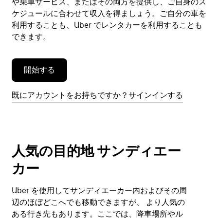
や乗車サービス、またはその両方を提供し、ご自身のス
を
閉
ケジュールに合わせて収入を得ましょう。ご自分の車を
じ
利用することも、Uber でレンタカーを利用することも
ま
できます。
す。
開始する
既にアカウントをお持ちですか？サインインする
人気の目的地 サンディエー
カー
Uber を使用してサンディエーカー内およびその周
辺のほぼどこへでも移動できますが、 より人気の
ある行き先もあります。ここでは、降車場所やル