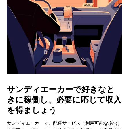
操
作
し、
日
付
を
選
択
し
ま
す。
ESC
ボ
タ
サンディエーカーで好きなと
ン
で
きに稼働し、必要に応じて収入
カ
レ
を得ましょう
ン
ダ
サンディエーカーで、配達サービス（利用可能な場合）
ー