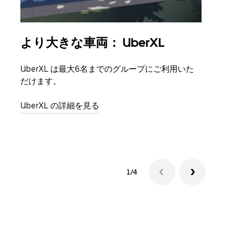
より大きな車両： UberXL
グ
UberXL は最大6名までのグループにご利用いた
友人
だけます。
自で
UberXL の詳細を見る
グル
1/4