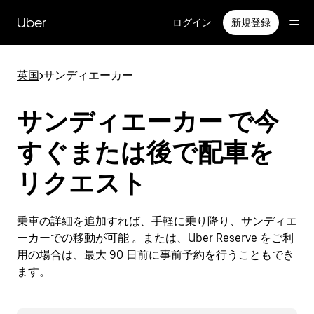
メ
イ
Uber
ログイン
新規登録
ン
コ
ン
英国
>
サンディエーカー
テ
ン
ツ
サンディエーカー で今
へ
ス
すぐまたは後で配車を
キ
ッ
リクエスト
プ
乗車の詳細を追加すれば、手軽に乗り降り、サンディエ
ーカーでの移動が可能 。または、Uber Reserve をご利
用の場合は、最大 90 日前に事前予約を行うこともでき
ます。