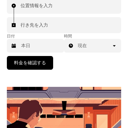
位置情報を入力
行き先を入力
日付
時間
現在
下
料金を確認する
矢
印
キ
ー
で
カ
レ
ン
ダ
ー
を