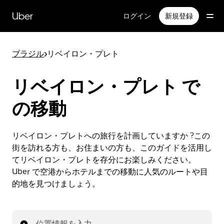
メ
イ
Uber
ログイン
新規登録
ン
コ
ン
ブラジル
>
リベイロン・プレト
テ
ン
ツ
リベイロン・プレト で
へ
ス
の移動
キ
ッ
プ
リベイロン・プレトへの旅行を計画していますか ?この
街を訪れる方も、お住まいの方も、このガイドを活用し
てリベイロン・プレトを存分にお楽しみください。
Uber で空港からホテルまでの移動に人気のルートや目
的地を見つけましょう。
位置情報を入力