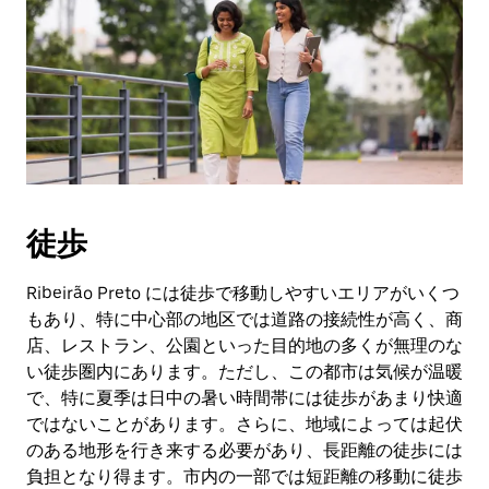
作
し、
日
付
を
選
択
し
ま
す。
徒歩
ESC
ボ
タ
Ribeirão Preto には徒歩で移動しやすいエリアがいくつ
ン
もあり、特に中心部の地区では道路の接続性が高く、商
で
店、レストラン、公園といった目的地の多くが無理のな
カ
い徒歩圏内にあります。ただし、この都市は気候が温暖
レ
で、特に夏季は日中の暑い時間帯には徒歩があまり快適
ン
ではないことがあります。さらに、地域によっては起伏
ダ
ー
のある地形を行き来する必要があり、長距離の徒歩には
を
負担となり得ます。市内の一部では短距離の移動に徒歩