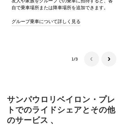
友人や家族をグループでの乗車に招待すると、各
グル
自で乗車場所または降車場所を追加できます。
場合
をリ
グループ乗車について詳しく見る
る前
す。
1/3
サンパウロリベイロン・プレ
トでのライドシェアとその他
のサービス 、