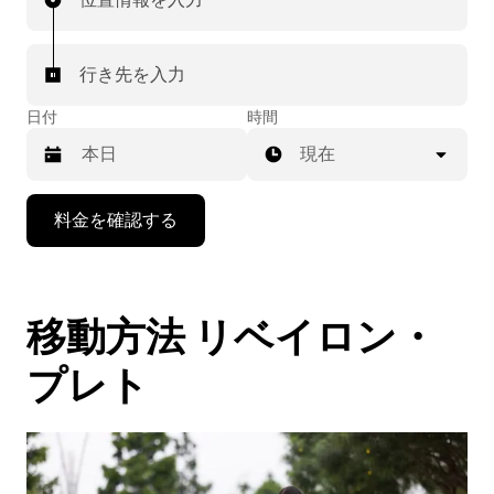
行き先を入力
日付
時間
現在
下
料金を確認する
矢
印
キ
ー
移動方法 リベイロン・
で
カ
レ
プレト
ン
ダ
ー
を
操