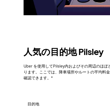
ダ
ー
を
閉
じ
ま
す。
人気の目的地 Pilsley
Uber を使用してPilsley内およびその周辺
ります。ここでは、降車場所やルートの平均料金
確認できます。*
目的地