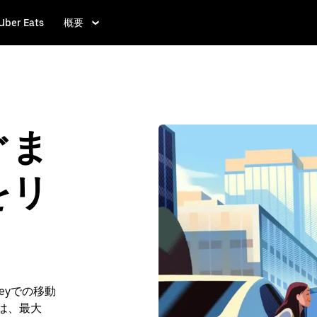
Uber Eats
概要
すぐま
をリ
eyでの移動
合は、最大