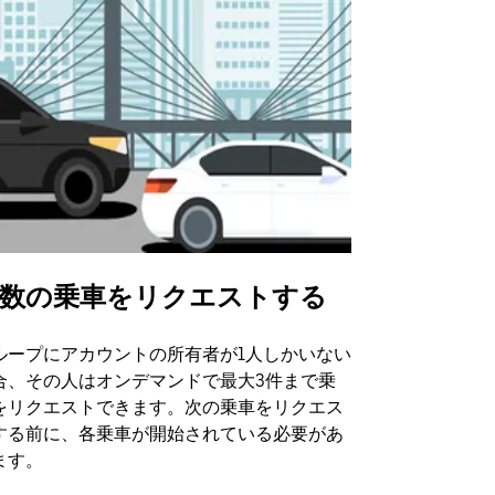
数の乗車をリクエストする
Uber Shu
ループにアカウントの所有者が1人しかいない
Uber Sh
合、その人はオンデマンドで最大3件まで乗
のイベント
をリクエストできます。次の乗車をリクエス
する前に、各乗車が開始されている必要があ
シャトルの
ます。