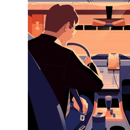
ダ
ー
を
操
作
し、
日
付
を
選
択
し
ま
す。
ESC
ボ
タ
ン
で
カ
レ
ン