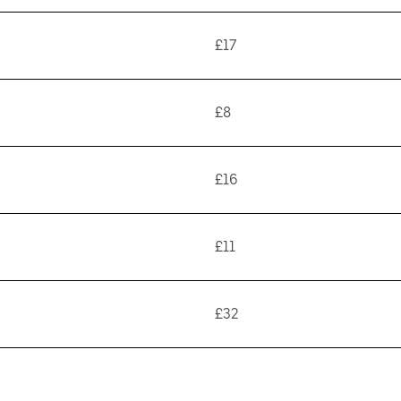
£17
£8
£16
£11
£32