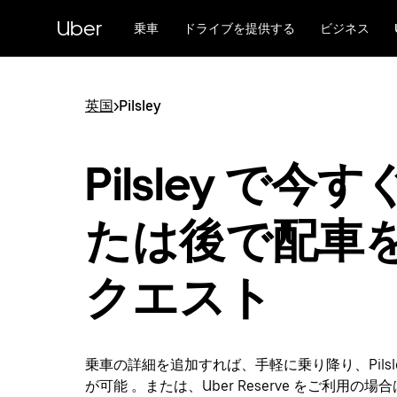
メ
Uber
イ
乗車
ドライブを提供する
ビジネス
ン
コ
ン
テ
英国
>
Pilsley
ン
ツ
へ
Pilsley で今
ス
キ
ッ
たは後で配車
プ
クエスト
乗車の詳細を追加すれば、手軽に乗り降り、Pilsl
が可能 。または、Uber Reserve をご利用の場