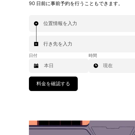
90 日前に事前予約を行うこともできます。
位置情報を入力
行き先を入力
日付
時間
現在
下
料金を確認する
矢
印
キ
ー
で
カ
レ
ン