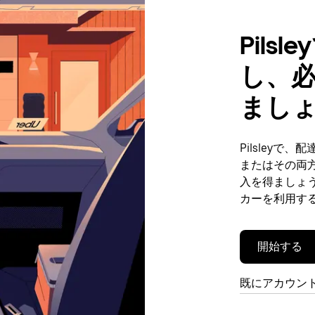
Pil
し、
まし
Pilsley
またはその両
入を得ましょう
カーを利用す
開始する
既にアカウン