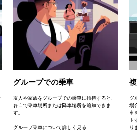
グループでの乗車
複
た
友人や家族をグループでの乗車に招待すると、
グ
各自で乗車場所または降車場所を追加できま
場
す。
車
ト
グループ乗車について詳しく見る
り