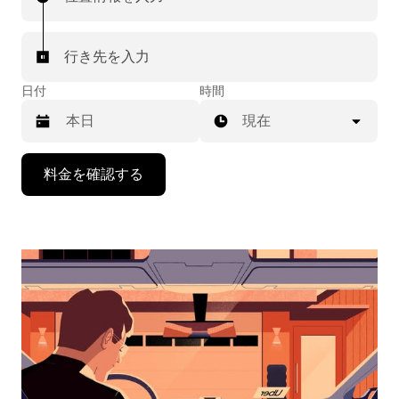
行き先を入力
日付
時間
現在
下
料金を確認する
矢
印
キ
ー
で
カ
レ
ン
ダ
ー
を
操