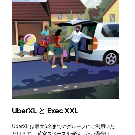
UberXL と Exec XXL
グ
UberXL は最大6名までのグループにご利用いた
友人
だけます。 荷室スペースを確保したい場合は、
自で