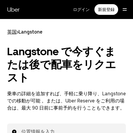
メ
イ
Uber
ログイン
新規登録
ン
コ
ン
英国
>
Langstone
テ
ン
ツ
Langstone で今すぐま
へ
ス
たは後で配車をリクエ
キ
ッ
スト
プ
乗車の詳細を追加すれば、手軽に乗り降り、Langstone
での移動が可能 。または、Uber Reserve をご利用の場
合は、最大 90 日前に事前予約を行うこともできます。
位置情報を入力