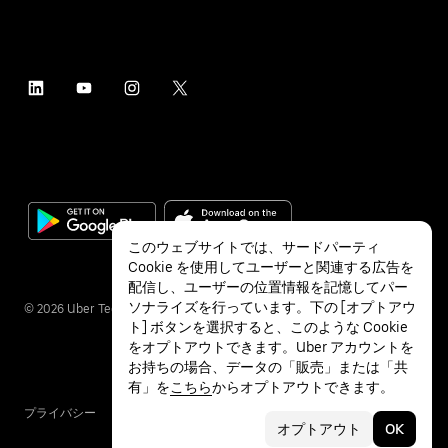
このウェブサイトでは、サードパーティ
Cookie を使用してユーザーと関連する広告を
配信し、ユーザーの位置情報を記憶してパー
ソナライズを行っています。下の [オプトアウ
©
2026
Uber Technologies Inc.
ト] ボタンを選択すると、このような Cookie
をオプトアウトできます。Uber アカウントを
お持ちの場合、データの「販売」または「共
有」を
こちら
からオプトアウトできます。
プライバシー
アクセシビリティ
利用条件
オプトアウト
OK