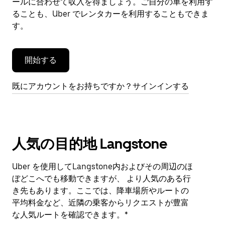
閉
ールに合わせて収入を得ましょう。ご自分の車を利用す
じ
ることも、Uber でレンタカーを利用することもできま
ま
す。
す。
開始する
既にアカウントをお持ちですか？サインインする
人気の目的地 Langstone
Uber を使用してLangstone内およびその周辺のほ
ぼどこへでも移動できますが、 より人気のある行
き先もあります。ここでは、降車場所やルートの
平均料金など、近隣の乗客からリクエストが豊富
な人気ルートを確認できます。*