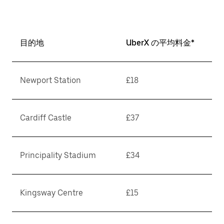
目的地
UberX の平均料金*
Newport Station
£18
Cardiff Castle
£37
Principality Stadium
£34
Kingsway Centre
£15