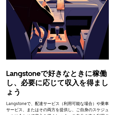
作
し、
日
付
を
選
択
し
ま
す。
ESC
ボ
タ
Langstoneで好きなときに稼働
ン
で
し、必要に応じて収入を得まし
カ
レ
ょう
ン
ダ
Langstoneで、配達サービス（利用可能な場合）や乗車
ー
サービス、またはその両方を提供し、ご自身のスケジュ
を