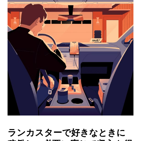
レ
ン
ダ
ー
を
操
作
し、
日
付
を
選
択
し
ま
す。
ESC
ボ
タ
ランカスターで好きなときに
ン
で