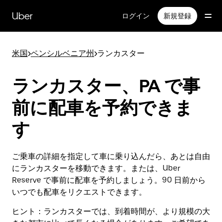
メ
イ
Uber
ログイン
新規登録
ン
コ
ン
米国
>
ペンシルベニア州
>
ランカスター
テ
ン
ツ
ランカスター、PA で事
へ
ス
前に配車を予約できま
キ
ッ
す
プ
ご乗車の詳細を指定して車に乗り込んだら、あとは自由
にランカスターを移動できます。または、Uber
Reserve で事前に配車を予約しましょう。90 日前から
いつでも配車をリクエストできます。
ヒント：
ランカスターでは、到着時間が、より規模の大