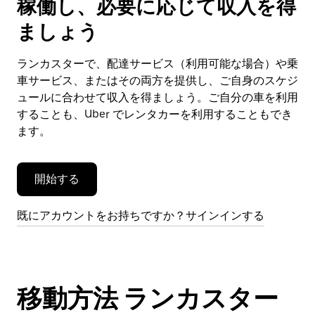
稼働し、必要に応じて収入を得
カ
レ
ましょう
ン
ダ
ランカスターで、配達サービス（利用可能な場合）や乗
ー
車サービス、またはその両方を提供し、ご自身のスケジ
を
閉
ュールに合わせて収入を得ましょう。ご自分の車を利用
じ
することも、Uber でレンタカーを利用することもでき
ま
ます。
す。
開始する
既にアカウントをお持ちですか？サインインする
移動方法 ランカスター