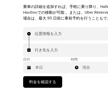
乗車の詳細を追加すれば、手軽に乗り降り、Hallenn
Haubouでの移動が可能 。または、Uber Reser
場合は、最大 90 日前に事前予約を行うことも
位置情報を入力
行き先を入力
日付
時間
現在
下
料金を確認する
矢
印
キ
ー
で