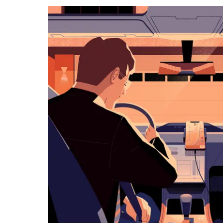
カ
レ
ン
ダ
ー
を
操
作
し、
日
付
を
選
択
し
ま
す。
ESC
ボ
タ
ン
で