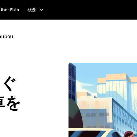
Uber Eats
概要
aubou
-
すぐ
車を