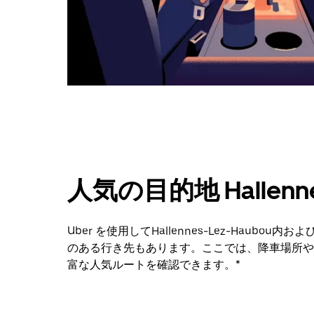
カ
レ
ン
ダ
ー
を
閉
じ
ま
す。
人気の目的地 Hallenne
Uber を使用してHallennes-Lez-Hau
のある行き先もあります。ここでは、降車場所や
富な人気ルートを確認できます。*