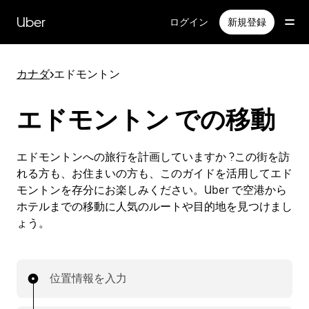
メ
イ
Uber
ログイン
新規登録
ン
コ
ン
カナダ
>
エドモントン
テ
ン
ツ
エドモントン での移動
へ
ス
キ
エドモントンへの旅行を計画していますか ?この街を訪
ッ
れる方も、お住まいの方も、このガイドを活用してエド
プ
モントンを存分にお楽しみください。Uber で空港から
ホテルまでの移動に人気のルートや目的地を見つけまし
ょう。
位置情報を入力