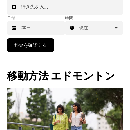
行き先を入力
日付
時間
現在
下
料金を確認する
矢
印
キ
ー
移動方法 エドモントン
で
カ
レ
ン
ダ
ー
を
操
作
し、