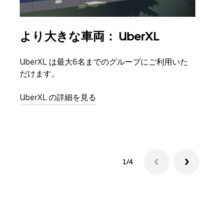
より大きな車両： UberXL
グ
UberXL は最大6名までのグループにご利用いた
友人
だけます。
自で
UberXL の詳細を見る
グル
1/4