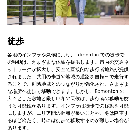
日
付
を
選
択
し
徒歩
ま
す。
ESC
各地のインフラや気候により、Edmonton での徒歩で
ボ
の移動は、さまざまな体験を提供します。市内の交通ネ
タ
ットワークが拡大し、安全で直接的な歩行者通路が提供
ン
されました。共用の歩道や地域の道路を自転車で走行す
で
ることで、近隣地域とのつながりが強化され、さまざま
カ
な場所へ徒歩で移動できます。しかし、Edmonton の
レ
広々とした敷地と厳しい冬の天候は、歩行者の移動を妨
ン
ダ
げる可能性があります。インフラは徒歩での移動を可能
ー
にしますが、エリア間の距離が長いことや、冬は降車す
を
るほど冷たく、時には徒歩で移動するのが難しい場合が
閉
あります。
じ