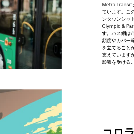
Metro Tr
ています。この
ンタウンシャトルが
Olympic &
す。バス網は
頻度やカバー
を立てること
支えています
影響を受ける
コロラ