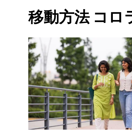
ン
ダ
移動方法 コロ
ー
を
閉
じ
ま
す。