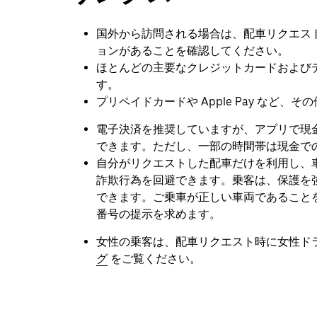
ダ
ー
国外から訪問される場合は、配車リクエス
を
ョンがあることを確認してください。
操
ほとんどの主要なクレジットカードおよび
作
す。
し、
日
プリペイドカードや Apple Pay など
付
電子決済を推奨していますが、アプリで現
を
選
できます。ただし、一部の時間帯は現金で
択
自分がリクエストした配車だけを利用し、
し
詐欺行為を回避できます。乗客は、保護を
ま
できます。ご乗車が正しい車両であること
す。
番号の提示を求めます。
ESC
ボ
女性の乗客は、配車リクエスト時に女性ド
タ
グ
をご覧ください。
ン
で
カ
レ