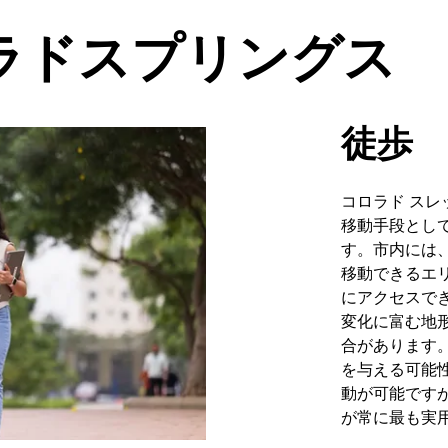
ラドスプリングス
徒歩
コロラド ス
移動手段とし
す。市内には
移動できるエ
にアクセスで
変化に富む地
合があります
を与える可能
動が可能です
が常に最も実