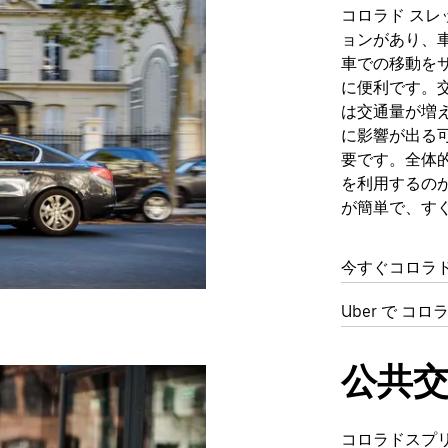
コロラド ス
ョンがあり、
車での移動を
に便利です。
は交通量が増
に影響が出る
要です。全体
を利用するの
が簡単で、す
今すぐコロラ
Uber で 
公共
コロラドスプリ