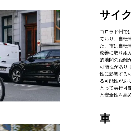
サイ
コロラド州で
ており、自転
た。市は自転
改善に取り組
的地間の距離
可能性があり
性に影響する
る可能性があ
とって実行可
と安全性を高
車