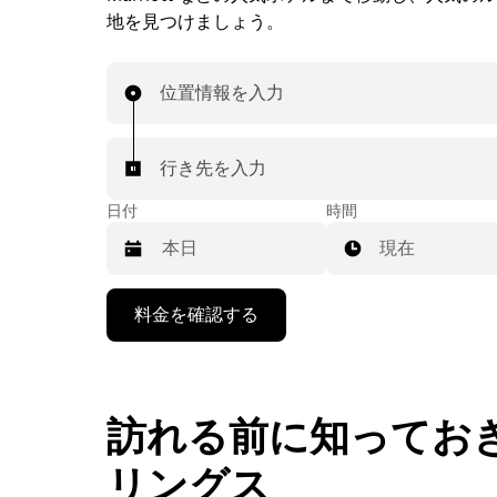
地を見つけましょう。
位置情報を入力
行き先を入力
日付
時間
現在
下
料金を確認する
矢
印
キ
ー
で
訪れる前に知ってお
カ
レ
リングス
ン