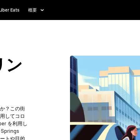
Uber Eats
概要
リン
か？この街
用してコロ
r を利用し
prings
ルートや目的