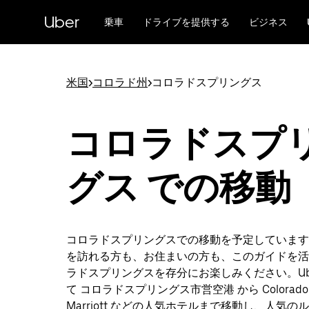
メ
Uber
イ
乗車
ドライブを提供する
ビジネス
ン
コ
ン
テ
米国
>
コロラド州
>
コロラドスプリングス
ン
ツ
へ
コロラドスプ
ス
キ
ッ
グス での移動
プ
コロラドスプリングスでの移動を予定しています
を訪れる方も、お住まいの方も、このガイドを活
ラドスプリングスを存分にお楽しみください。Ube
て コロラドスプリングス市営空港 から Colorado S
Marriott などの人気ホテルまで移動し、人気の