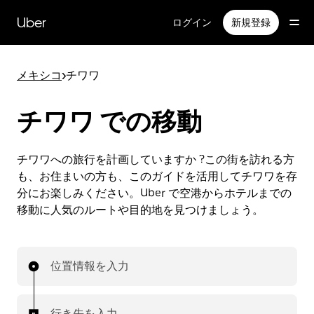
メ
イ
Uber
ログイン
新規登録
ン
コ
ン
メキシコ
>
チワワ
テ
ン
ツ
チワワ での移動
へ
ス
キ
チワワへの旅行を計画していますか ?この街を訪れる方
ッ
も、お住まいの方も、このガイドを活用してチワワを存
プ
分にお楽しみください。Uber で空港からホテルまでの
移動に人気のルートや目的地を見つけましょう。
位置情報を入力
行き先を入力