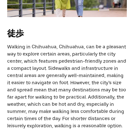
付
を
選
択
し
徒歩
ま
す。
ESC
Walking in Chihuahua, Chihuahua, can be a pleasant
ボ
way to explore certain areas, particularly the city
タ
center, which features pedestrian-friendly zones and
ン
a compact layout. Sidewalks and infrastructure in
で
central areas are generally well-maintained, making
カ
it easier to navigate on foot. However, the city’s size
レ
and spread mean that many destinations may be too
ン
ダ
far apart for walking to be practical. Additionally, the
ー
weather, which can be hot and dry, especially in
を
summer, may make walking less comfortable during
閉
certain times of the day. For shorter distances or
じ
leisurely exploration, walking is a reasonable option.
ま
す。