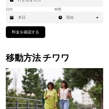
日付
時間
現在
下
料金を確認する
矢
印
キ
ー
移動方法 チワワ
で
カ
レ
ン
ダ
ー
を
操
作
し、
日