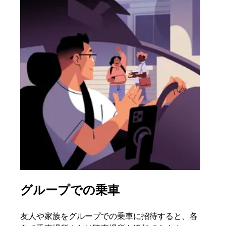
グループでの乗車
複
友人や家族をグループでの乗車に招待すると、各
グル