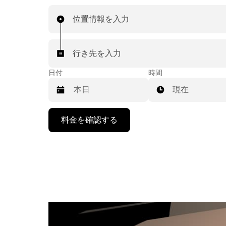
位置情報を入力
行き先を入力
日付
時間
現在
下
料金を確認する
矢
印
キ
ー
で
カ
レ
ン
ダ
ー