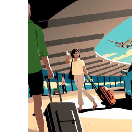
を
操
作
し、
日
付
を
選
択
し
ま
す。
ESC
ボ
タ
ン
で
カ
レ
ン
ダ