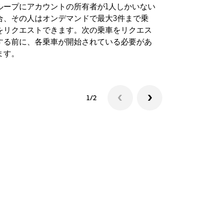
ループにアカウントの所有者が1人しかいない
Uber Sh
合、その人はオンデマンドで最大3件まで乗
のイベント
をリクエストできます。次の乗車をリクエス
する前に、各乗車が開始されている必要があ
シャトルの
ます。
1/2