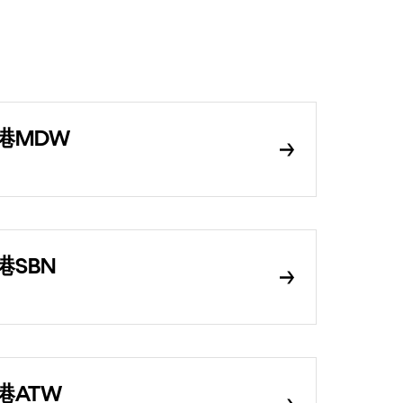
港MDW
SBN
港ATW