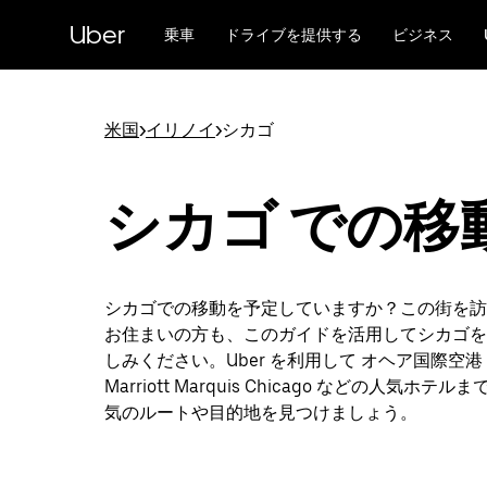
メ
Uber
イ
乗車
ドライブを提供する
ビジネス
ン
コ
ン
テ
米国
>
イリノイ
>
シカゴ
ン
ツ
へ
シカゴ での移
ス
キ
ッ
プ
シカゴでの移動を予定していますか？この街を訪
お住まいの方も、このガイドを活用してシカゴを
しみください。Uber を利用して オヘア国際空港
Marriott Marquis Chicago などの人気ホテ
気のルートや目的地を見つけましょう。