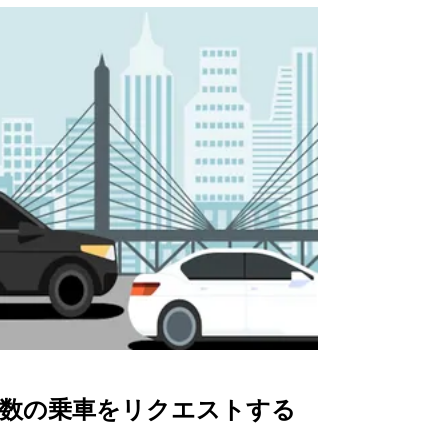
数の乗車をリクエストする
Uber Shu