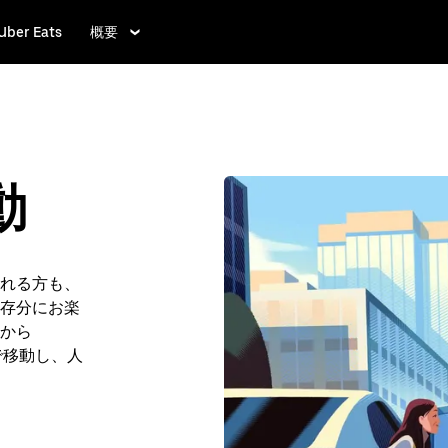
Uber Eats
概要
動
れる方も、
存分にお楽
 から
ルまで移動し、人