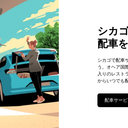
シカゴ
配車
シカゴで配車サ
う。オヘア国
入りのレストラ
からいつでも
配車サービ